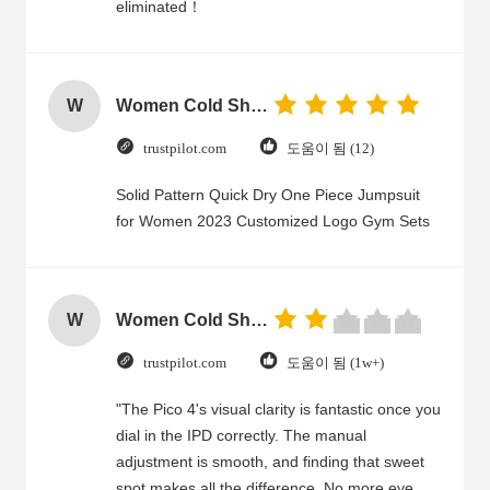
eliminated！
W
Women Cold Shoulder V Neck Rayon Blouse
trustpilot.com
도움이 됨 (12)
Solid Pattern Quick Dry One Piece Jumpsuit
for Women 2023 Customized Logo Gym Sets
W
Women Cold Shoulder V Neck Rayon Blouse
trustpilot.com
도움이 됨 (1w+)
"The Pico 4's visual clarity is fantastic once you
dial in the IPD correctly. The manual
adjustment is smooth, and finding that sweet
spot makes all the difference. No more eye