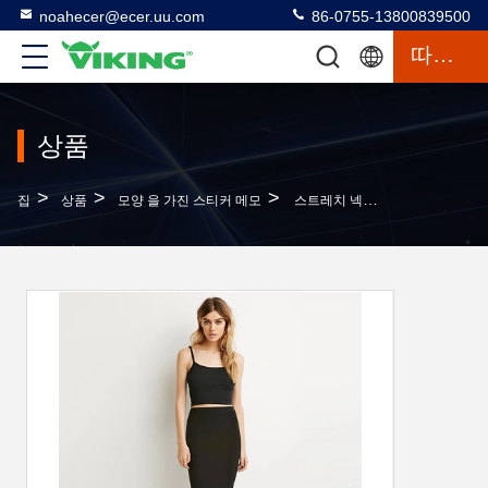
noahecer@ecer.uu.com
86-0755-13800839500
따옴표
상품
>
>
>
집
상품
모양 을 가진 스티커 메모
스트레치 넥타이 연필 스커트 일반 검은색 몸