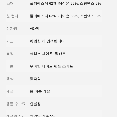
소재:
폴리에스터 62%, 레이온 33%, 스판덱스 5%
천 형태:
폴리에스터 62%, 레이온 33%, 스판덱스 5%
디자인:
A라인
기교:
평범한 채 염색됩니다
특징:
플러스 사이즈, 임산부
이름:
우아한 타이트 펜슬 스커트
색상:
맞춤형
계절:
봄 여름 가을
샘플 수수료:
환불됨
샘플링 시간:
영업일 기준 5일