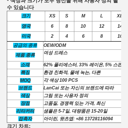
* 색상과 크기가 모두 당신을 위해 사용자 정의 될
수 있습니다
크기
XS
S
M
L
XL
영국
6
8
10
12
14
미국
2
4
6
8
10
공급의 종류
OEW/ODM
여성 드레스
제품 종류
소재
62% 폴리에스터, 33% 레이온, 5% 스판덱
특징
환경 친화적, 물에 녹는, 다른
각 색상 100 PCS
MOQ
브랜드
LanCai 또는 자신의 브랜드에 따라
색상
그림 또는 사용자 정의
장점
고품질, 경쟁력 있는 가격, 최신
리타커터
샘플은 5-7일, 대량품은 15-20일
접촉자
아이린, 왓츠앱: +86 13728116094
크기 차트: