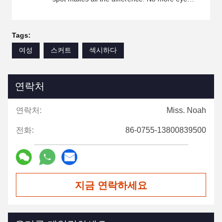
strain during long sessions. Highly recommend
taking the time to set it up properly!""The Pico
4's visual clarity is fantastic once you dial in the
Tags:
IPD correctly. The manual adjustment is
여성
스커트
섹시하다
smooth, and finding that sweet spot makes all
the difference. No more eye strain during long
sessions. Highly recommend taking the time to
연락처
set it up properly!""The Pico 4's visual clarity is
fantastic once you dial in the IPD correctly. The
연락처:
Miss. Noah
manual adjustment is smooth, and finding that
전화:
sweet spot makes all the difference. No more
86-0755-13800839500
eye strain during long sessions. Highly
recommend taking the time to set it up
properly!""The Pico 4's visual clarity is fantastic
once you dial in the IPD correctly. The manual
지금 연락하세요
adjustment is smooth, and finding that sweet
spot makes all the difference. No more eye
strain during long sessions. Highly r