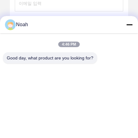
보내
Noah
4:46 PM
Good day, what product are you looking for?
CHANGSHA YIXUAN TECHNOLOGY 99714
TEMPLATE COMPANY
noahecer@ecer.uu.com
86-0755-13800839500
춘천국제금융센터, 유후아 지구, 청샤 시, 후난 지방