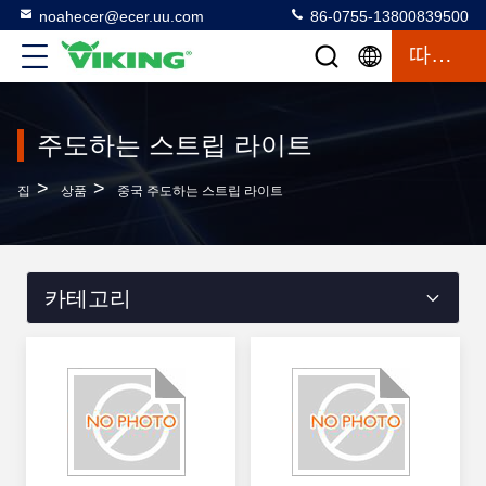
noahecer@ecer.uu.com
86-0755-13800839500
따옴표
주도하는 스트립 라이트
>
>
집
상품
중국 주도하는 스트립 라이트
카테고리