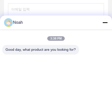
Noah
보내
3:38 PM
Good day, what product are you looking for?
CHANGSHA YIXUAN TECHNOLOGY 99714
TEMPLATE COMPANY
noahecer@ecer.uu.com
86-0755-13800839500
춘천국제금융센터, 유후아 지구, 청샤 시, 후난 지방