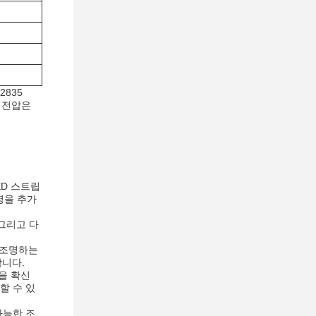
2835
력 전압은
ED 스트립
명을 추가
,그리고 다
을 조명하는
합니다.
것을 확신
할 수 있
다능한 조