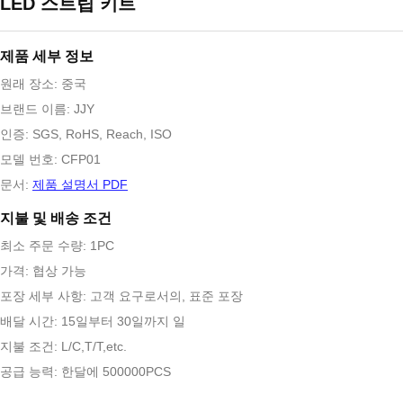
LED 스트립 키트
제품 세부 정보
원래 장소: 중국
브랜드 이름: JJY
인증: SGS, RoHS, Reach, ISO
모델 번호: CFP01
문서:
제품 설명서 PDF
지불 및 배송 조건
최소 주문 수량: 1PC
가격: 협상 가능
포장 세부 사항: 고객 요구로서의, 표준 포장
배달 시간: 15일부터 30일까지 일
지불 조건: L/C,T/T,etc.
공급 능력: 한달에 500000PCS