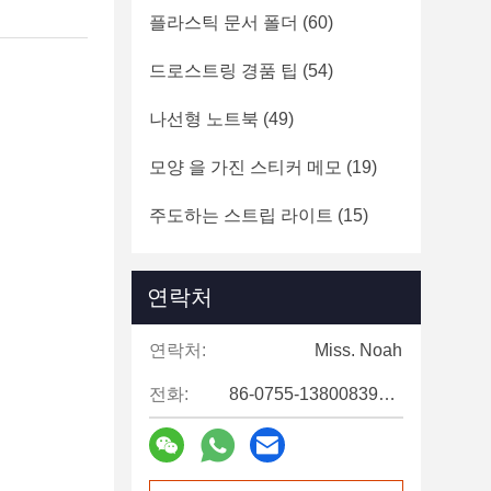
플라스틱 문서 폴더
(60)
드로스트링 경품 팁
(54)
나선형 노트북
(49)
모양 을 가진 스티커 메모
(19)
주도하는 스트립 라이트
(15)
연락처
연락처:
Miss. Noah
전화:
86-0755-13800839500