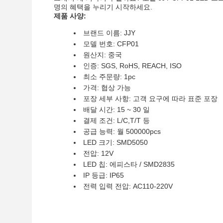
명의 혜택을 누리기 시작하세요.
제품 사양:
브랜드 이름: JJY
모델 번호: CFP01
원산지: 중국
인증: SGS, RoHS, REACH, ISO
최소 주문량: 1pc
가격: 협상 가능
포장 세부 사항: 고객 요구에 따라 표준 포장
배달 시간: 15 ~ 30 일
결제 조건: L/C,T/T 등
공급 능력: 월 500000pcs
LED 크기: SMD5050
전압: 12V
LED 칩: 에피스타 / SMD2835
IP 등급: IP65
전력 입력 전압: AC110-220V