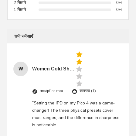
2 सितारे
0%
1 सितारे
0%
सभी समीक्षाएँ
W
Women Cold Shoulder V Neck Rayon Blouse
trustpilot.com
सहायक (1)
"Setting the IPD on my Pico 4 was a game-
changer! The three physical presets cover
most ranges, and the difference in sharpness
is noticeable.