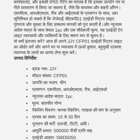
कार्यशालाएं, और इसकी IP65 रेटिंग का मतलब है कि इसका उपयोग नम या
गीले वातावरण में किया जा सकता है, जैसे कि बाथरूम और बाहरी आँगन।
एसजीएस, आरओएचएस, रीच और आईएसओ के प्रमाणन के साथ, आप
सुनिश्चित हो सकते हैं कि जेजेवाई सीएफपी01 एलईडी स्ट्रिप लाइट
गुणवत्ता और सुरक्षा के लिए उच्चतम मानकों को पूरा करती है।और न्यूनतम
आदेश मात्रा के साथ केवल 1pc और एक सौदेबाजी मूल्य, यह एलईडी टेप
लाइट व्यवसायों और व्यक्तियों के लिए समान रूप से सुलभ है।
तो क्यों इंतजार करें? आज ही अपने JJY CFP01 एलईडी स्ट्रिप लाइट
का ऑर्डर करें और अपने घर या व्यवसाय में ऊर्जा कुशल, बहुमुखी प्रकाश
व्यवस्था के लाभों का आनंद लेना शुरू करें।
उत्पाद विनिर्देशः
ब्रांड नामः JJY
मॉडल संख्याः CFP01
उत्पत्ति का स्थान: चीन
प्रमाणन: एसजीएस, आरओएचएस, रीच, आईएसओ
न्यूनतम आदेश मात्राः 1pc
मूल्य: बातचीत योग्य
पैकेजिंग विवरणः मानक पैकेजिंग, ग्राहक की मांग के अनुसार
प्रसव का समय: 15 से 30 दिन
भुगतान की शर्तें: एल/सी, टी/टी, आदि।
आपूर्ति क्षमता: 500000 पीसी प्रति माह
एलईडी आकारः SMD5050