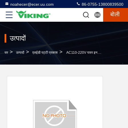
noahecer@ecer.uu.com
86-0755-13800839500
बोली
उत्पादों
>
>
>
घर
उत्पादों
एलईडी पट्टी प्रकाश
AC110-220V पावर इनपुट के लिए जल प्रतिरोधी Epistar SMD5050 एलईडी स्ट्रिप किट