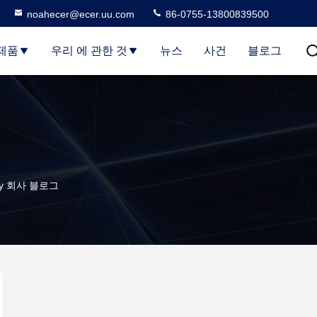
noahecer@ecer.uu.com
86-0755-13800839500
제품
우리 에 관한 것
뉴스
사건
블로그
pany 회사 블로그