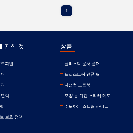
1
에 관한 것
상품
프로파일
플라스틱 문서 폴더
투어
드로스트링 경품 팁
관리
나선형 노트북
 연락
모양 을 가진 스티커 메모
맵
주도하는 스트립 라이트
보 보호 정책