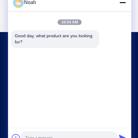
Noah
10:54 AM
Good day, what product are you looking 
for?
저희와 연락
noahecer@ecer.uu.com
86-0755-13800839500
춘천국제금융센터, 유후아 지구, 청샤 시, 후난 지
방