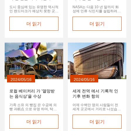
도시 중심에 있는 유명한 역사적
NASA는 다음 10 년 말까지 화
인 랜드마크가 예상치 못한 곳에
성에 인류 식민지를 설립하려는
서 붕괴되어 건설 안전 규정에
야심찬 계획을 발표했습니다.산
대한 의문이 제기되었습니다.당
소 생산 및 폐기물 관리에 대한
국은 붕괴의 원인을 조사하고 있
더 읽기
혁신적인 기술을 포함하여.
더 읽기
으며 방치 때문인지 자연스러운
마모 때문인지 조사하고 있습니
다.....
2024/05/16
2024/05/16
로컬 베이커리 가 '열망받
세계 전역 에서 기록적 인
는 음식상'을 수상
기후 변화 항의
가족 소유 의 빵집 은 수공예 의
어제 수백만 명의 사람들이 전
빵 과糕点 으로 유명 하며, 탁월
세계 곳곳에서 거리로 나섰습니
한 빵 제조 를 위해 권위 있는 골
다. 전례 없는 단결을 보여주며
든 로프 상 을 수상 하였다.이 상
기후 변화에 대한 즉각적인 조치
은 빵집 이 최고 수준의 재료 를
더 읽기
를 요구했습니다.평화적 인 시위
더 읽기
사용 하는 데 의 헌신 을 증명 하
는 세계 지도자 들 이 더 엄격 한
는 상 이다.
환경 정책 을 고려 할 것 이라고