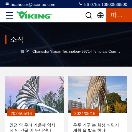
noahecer@ecer.uu.com
86-0755-13800839500
따옴표
소식
>
집
Changsha Yixuan Technology 99714 Template Company 회사 뉴스
2024/05/16
2024/05/16
안전 의 우려 가운데 역사
우주 기구 는 화성 식민지
적 인 건물 이 무너진다
계획 을 발표 한다