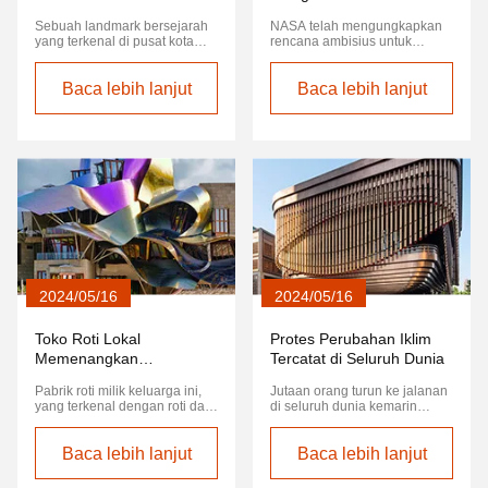
Keamanan
untuk Koloni Mars
Sebuah landmark bersejarah
NASA telah mengungkapkan
yang terkenal di pusat kota
rencana ambisius untuk
tiba-tiba runtuh, menimbulkan
mendirikan koloni manusia di
pertanyaan tentang peraturan
Mars pada akhir dekade
keselamatan bangunan.Pihak
Baca lebih lanjut
berikutnya.termasuk teknologi
Baca lebih lanjut
berwenang sedang
inovatif untuk produksi oksigen
menyelidiki penyebab
dan pengelolaan limbah.
runtuhnya dan apakah itu
karena kelalaian atau keausan
alami.
2024/05/16
2024/05/16
Toko Roti Lokal
Protes Perubahan Iklim
Memenangkan
Tercatat di Seluruh Dunia
Penghargaan Makanan
Pabrik roti milik keluarga ini,
Jutaan orang turun ke jalanan
yang Didambakan
yang terkenal dengan roti dan
di seluruh dunia kemarin
kue-kue kerajinan tangan,
dalam pertunjukan persatuan
telah dianugerahi
yang belum pernah terjadi
Penghargaan Golden Loaf
Baca lebih lanjut
sebelumnya, menuntut
Baca lebih lanjut
bergengsi untuk Keunggulan
tindakan segera terhadap
dalam Baking.Penghargaan
perubahan iklim.Protes damai