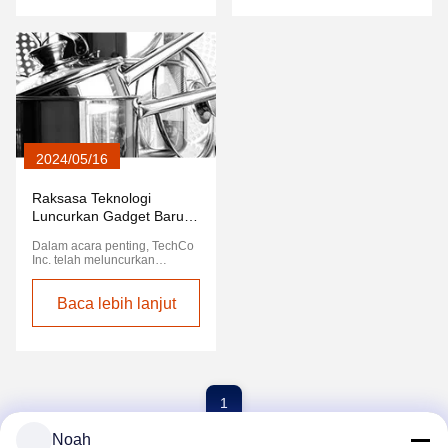
ini adalah bukti komitmen toko
itu disambut dengan janji dari
roti untuk hanya
para pemimpin dunia untuk
menggunakan bahan terbaik.
mempertimbangkan kebijakan
lingkungan yang lebih ketat.
2024/05/16
Raksasa Teknologi
Luncurkan Gadget Baru
yang Revolusioner
Dalam acara penting, TechCo
Inc. telah meluncurkan
penemuan terbarunya,
perangkat ramping dan kuat
yang menjanjikan revolusi
Baca lebih lanjut
teknologi pribadi.yang
menggabungkan AI canggih
dengan perangkat keras
mutakhir, akan diluncurkan
bulan depan.
1
Noah