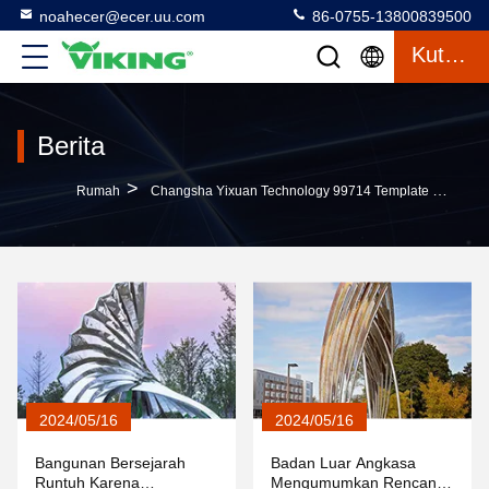
noahecer@ecer.uu.com
86-0755-13800839500
Kutipan
Berita
>
Rumah
Changsha Yixuan Technology 99714 Template Company Berita Perusahaan
2024/05/16
2024/05/16
Bangunan Bersejarah
Badan Luar Angkasa
Runtuh Karena
Mengumumkan Rencana