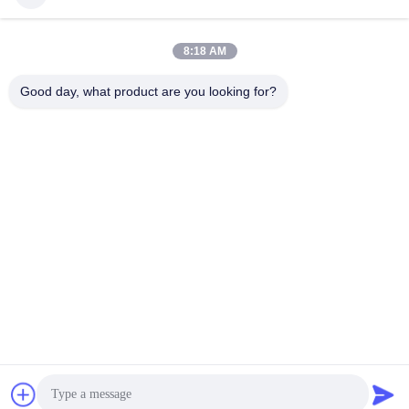
8:18 AM
Good day, what product are you looking for?
CHANGSHA YIXUAN TECHNOLOGY 99714
TEMPLATE COMPANY
noahecer@ecer.uu.com
86-0755-13800839500
Pusat Keuangan Internasional Shuntian, Distrik Yuhua, Kota
Changsha, Provinsi Hunan
Cina Kualitas Baik Folder Dokumen Plastik Pemasok. Hak cipta © 2021-
2026 Changsha Yixuan Technology 99714 Template Company . Seluruh
hak cipta.