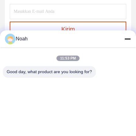
Kirim
Noah
11:53 PM
Good day, what product are you looking for?
CHANGSHA YIXUAN TECHNOLOGY 99714
TEMPLATE COMPANY
noahecer@ecer.uu.com
86-0755-13800839500
Pusat Keuangan Internasional Shuntian, Distrik Yuhua, Kota