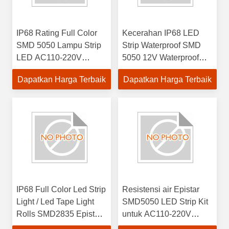
IP68 Rating Full Color
Kecerahan IP68 LED
SMD 5050 Lampu Strip
Strip Waterproof SMD
LED AC110-220V
5050 12V Waterproof
Tegangan Masuk Daya
RGB untuk
Dapatkan Harga Terbaik
Dapatkan Harga Terbaik
Pencahayaan Luar
IP68 Full Color Led Strip
Resistensi air Epistar
Light / Led Tape Light
SMD5050 LED Strip Kit
Rolls SMD2835 Epistar
untuk AC110-220V
Chip DC5V - Panjang 5
Power Input