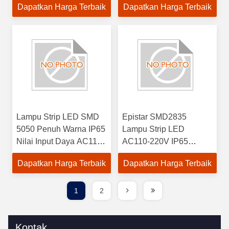
Dapatkan Harga Terbaik
Dapatkan Harga Terbaik
Meter
Lampu Strip LED SMD
Epistar SMD2835
5050 Penuh Warna IP65
Lampu Strip LED
Nilai Input Daya AC110-
AC110-220V IP65
220V Output DC 12V
Lampu Indoor
Dapatkan Harga Terbaik
Dapatkan Harga Terbaik
Waterproof
1
2
Kontak