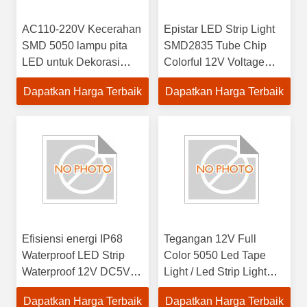
AC110-220V Kecerahan
Epistar LED Strip Light
SMD 5050 lampu pita
SMD2835 Tube Chip
LED untuk Dekorasi
Colorful 12V Voltage
Indoor
untuk Aplikasi Indoor
Dapatkan Harga Terbaik
Dapatkan Harga Terbaik
Efisiensi energi IP68
Tegangan 12V Full
Waterproof LED Strip
Color 5050 Led Tape
Waterproof 12V DC5V
Light / Led Strip Light
untuk penggunaan
dengan IP65 Waterproof
Dapatkan Harga Terbaik
Dapatkan Harga Terbaik
dalam ruangan Hanya
Rating