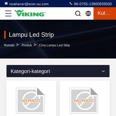
noahecer@ecer.uu.com
86-0755-13800839500
Kutipan
Lampu Led Strip
>
>
Rumah
Produk
Cina Lampu Led Strip
Kategori-kategori