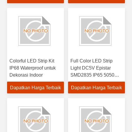
IP65 dinilai
Colorful LED Strip Kit
Full Color LED Strip
IP68 Waterproof untuk
Light DC5V Epistar
Dekorasi Indoor
SMD2835 IP65 5050
Model untuk aplikasi
Dapatkan Harga Terbaik
Dapatkan Harga Terbaik
tegangan 12V