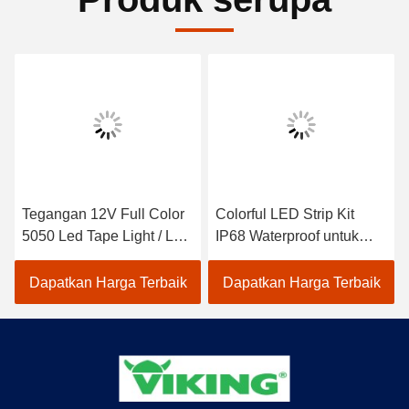
Tegangan 12V Full Color
Colorful LED Strip Kit
5050 Led Tape Light / Led
IP68 Waterproof untuk
Strip Light dengan IP65
Dekorasi Indoor
Waterproof Rating
Dapatkan Harga Terbaik
Dapatkan Harga Terbaik