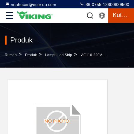
noahecer@ecer.uu.com
86-0755-13800839500
Kutipan
Produk
>
>
>
Rumah
Produk
Lampu Led Strip
AC110-220V Kecerahan SMD 5050 Lampu Pita LED Untuk Dekorasi Indoor