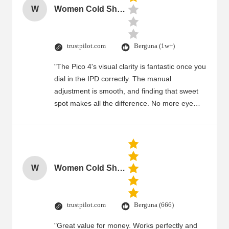
W
Women Cold Shoulder V Neck Rayon Blouse
trustpilot.com
Berguna (1w+)
"The Pico 4's visual clarity is fantastic once you
dial in the IPD correctly. The manual
adjustment is smooth, and finding that sweet
spot makes all the difference. No more eye
strain during long sessions. Highly recommend
taking the time to set it up properly!""The Pico
4's visual clarity is fantastic once you dial in the
IPD correctly. The manual adjustment is
smooth, and finding that sweet spot makes all
W
Women Cold Shoulder V Neck Rayon Blouse
the difference. No more eye strain during long
sessions. Highly recommend taking the time to
set it up properly!""The Pico 4's visual clarity is
trustpilot.com
Berguna (666)
fantastic once you dial in the IPD correctly. The
"Great value for money. Works perfectly and
manual adjustment is smooth, and finding that