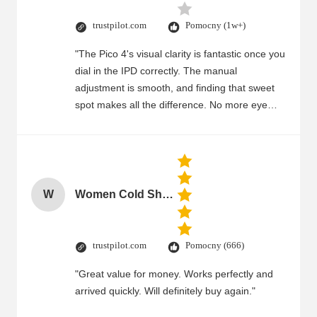
trustpilot.com
Pomocny (1w+)
"The Pico 4's visual clarity is fantastic once you
dial in the IPD correctly. The manual
adjustment is smooth, and finding that sweet
spot makes all the difference. No more eye
strain during long sessions. Highly recommend
taking the time to set it up properly!""The Pico
4's visual clarity is fantastic once you dial in the
IPD correctly. The manual adjustment is
smooth, and finding that sweet spot makes all
W
Women Cold Shoulder V Neck Rayon Blouse
the difference. No more eye strain during long
sessions. Highly recommend taking the time to
set it up properly!""The Pico 4's visual clarity is
trustpilot.com
Pomocny (666)
fantastic once you dial in the IPD correctly. The
"Great value for money. Works perfectly and
manual adjustment is smooth, and finding that
arrived quickly. Will definitely buy again."
sweet spot makes all the difference. No more
eye strain during long sessions. Highly