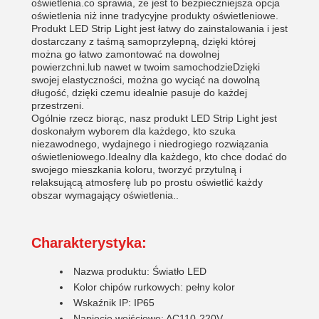
oświetlenia.co sprawia, że jest to bezpieczniejsza opcja
oświetlenia niż inne tradycyjne produkty oświetleniowe.
Produkt LED Strip Light jest łatwy do zainstalowania i jest
dostarczany z taśmą samoprzylepną, dzięki której
można go łatwo zamontować na dowolnej
powierzchni.lub nawet w twoim samochodzieDzięki
swojej elastyczności, można go wyciąć na dowolną
długość, dzięki czemu idealnie pasuje do każdej
przestrzeni.
Ogólnie rzecz biorąc, nasz produkt LED Strip Light jest
doskonałym wyborem dla każdego, kto szuka
niezawodnego, wydajnego i niedrogiego rozwiązania
oświetleniowego.Idealny dla każdego, kto chce dodać do
swojego mieszkania koloru, tworzyć przytulną i
relaksującą atmosferę lub po prostu oświetlić każdy
obszar wymagający oświetlenia..
Charakterystyka:
Nazwa produktu: Światło LED
Kolor chipów rurkowych: pełny kolor
Wskaźnik IP: IP65
Napięcie wejściowe: AC110-220V