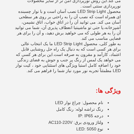
می کند.این روش نورپردازی امن تر از سایر محصولات
نورپردازی سنتی است..
محصول LED Strip Light نصب آسان است و با نوار چسبنده
ای همراه است که نصب آن را به راحتی بر روی هر سطحی
آسان می کند. می توانید آن را در اتاق خواب، اتاق نشیمن،
آشپزخانه،یا حتی تو ماشینتبا انعطاف پذیری آن، شما می توانید
آن را به هر طولی که می خواهید برش دهید، و آن را برای هر
فضایی مناسب می کند.
به طور کلی، محصول LED Strip Light ما یک انتخاب عالی
برای هر کسی است که به دنبال یک راه حل روشنایی قابل
اعتماد، کارآمد و مقرون به صرفه است.این برای هر کسی که
می خواهد یک لمس از رنگ پر جنب و جوش به فضای زندگی
خود را اضافه کامل استبا ویژگی های استثنایی خود ، کیت نوار
LED مطمئناً تجربه نور مورد نیاز شما را فراهم می کند.
ویژگی ها:
نام محصول: چراغ نوار LED
رنگ تراشه لوله: رنگ کامل
درجه IP: IP65
ولتاژ ورودی برق: AC110-220V
نوع LED: 5050