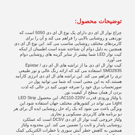
توضیحات محصول:
چراغ نوار ال ای دی دارای یک نوع ال ای دی 5050 است که
نوردهی و روشنایی بالایی را فراهم می کند و آن را برای
کاربردهای مختلف روشنایی مناسب می کند. این نوع ال ای دی
همچنین به دلیل دوام آن شناخته شده است.اطمینان از اینکه
کیت نوار LED شما بیشتر از سایر گزینه های روشنایی دوام
می آورد.
کیت نوار ال ای دی ما از تراشه های ال ای دی Epistar /
SMD2835 استفاده می کند که ارائه رنگ عالی و نور طبیعی
تری را فراهم می کند. این تراشه های ال ای دی انرژی کارآمد
هستند،که به این معنی است که شما می توانید پول در
صورتحساب برق خود را صرفه جویی کنید در حالی که لذت
بردن از همان سطح از کیفیت نور.
با ولتاژ ورودی قدرت AC110-220V، این محصول LED Strip
Light می تواند در کشورهای مختلف جهان استفاده شود.این
ویژگی باعث می شود که یک راه حل روشنایی ایده آل برای هر
دو برنامه های کاربردی مسکونی و تجاری.
ولتاژ خروجی کیت نوار ال ای دی DC5V است که عملکرد
روشنایی پایدار و ثابت را تضمین می کند. این محدوده ولتاژ
همچنین به کاهش خطر آتش سوزی یا خطرات الکتریکی کمک