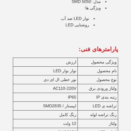
مدل: SMD 5050
ویژگی ها:
نوار LED ضد آب
روشنایی LED
پارامترهای فنی:
ویژگی محصول
ارزش
نام محصول
نوار نوار LED
نوع محصول
نور خطی ال ای دی
ولتاژ ورودی برق
AC110-220V
رتبه بندی IP
IP65
تراشه ی LED
اپیستار / SMD2835
رنگ تراشه لوله
رنگ کامل
ولتاژ
12 ولت