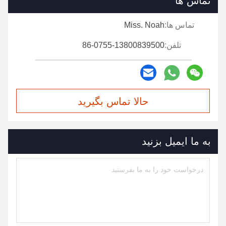
تماس ها
تماس ها:
Miss. Noah
تلفن:
86-0755-13800839500
حالا تماس بگیرید
به ما ایمیل بزنید