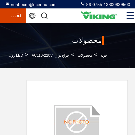
noahecer@ecer.uu.com
86-0755-13800839500
نقل قول
محصولات
>
>
>
خونه
محصولات
چراغ نوار LED
AC110-220V روشنایی SMD 5050 چراغ نوار LED برای تزئینات داخلی