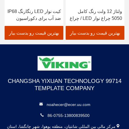
ولتاژ 12 ولت رنگ کامل
کیت نوار LED رنگارنگ IP68
5050 چراغ نوار LED / چراغ
ضد آب برای دکوراسیون
نوار LED با درجه بندی ضد
داخلی
آب IP65
بهترین قیمت رو بدست بیار
بهترین قیمت رو بدست بیار
CHANGSHA YIXUAN TECHNOLOGY 99714
TEMPLATE COMPANY
noahecer@ecer.uu.com
86-0755-13800839500
مرکز مالی بین المللی شانتیان، منطقه یوهوا، شهر چانگشا، استان