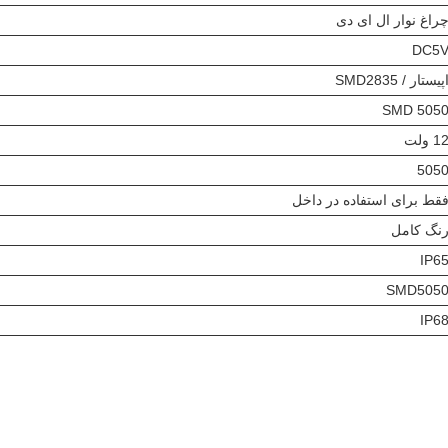
راغ نوار ال ای دی
DC5
پیستار / SMD2835
SMD 505
1 ولت
505
قط برای استفاده در داخل
نگ کامل
IP6
SMD505
IP6