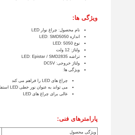
ویژگی ها:
نام محصول: چراغ نوار LED
اندازه LED: SMD5050
نوع LED: 5050
ولتاژ: 12 ولت
تراشه LED: Epistar / SMD2835
ولتاژ خروجی: DC5V
ویژگی ها:
چراغ های LED را فراهم می کند
می تواند به عنوان نور خطی LED استفاده شود
عالی برای چراغ های LED
پارامترهای فنی:
ویژگی محصول
ا