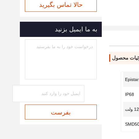
حالا تماس بگیرید
به ما ایمیل بزنید
یات محصول
Epista
IP68
12 ولت
بفرست
SMD50