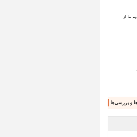
یم ما از
پ نور
ها و بررسی‌ها