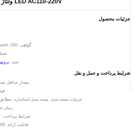
LED AC110-220V ولتاژ ورودی برق
جزئیات محصول
گواهی: SGS, RoHS, Reach, ISO
شماره
سند:
بروشور
شرایط پرداخت و حمل و نقل
مقدار حداقل تعداد
قیم
جزئیات بسته بندی: بسته بندی استاندارد، مطاب
زمان تحویل: 
شرایط پرداخت: L/C، T/T، و غیره
قابلیت ارائه: 500000 عدد در ماه