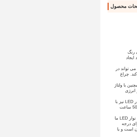
حات محصول
ارآمد هستند. ال ای دی ها قادر به تولید تا 16 میلیون رنگ
ایجاد
کیت نوار LED ضد گرد و غبار است و می تواند در
ی کند. چراغ
روجی DC5V عرضه می شود که تضمین می کند که LED ها با ولتاژ ایمن و پایدار کار می کنند. نوار نوار LED همچنین با ولتاژ
ر انرژی
نصب کیت نوار ال ای دی بسیار آسان است و با پشتیبان خود چسبنده ای همراه است که نصب آن را به هر سطحی آسان می کند.نوار نوار LED نیز با
یک کنترل از راه دور که اجازه می دهد تا شما را به تنظیم اثرات نور و رنگچراغ نوار ال ای دی نیز بسیار با دوام است و می تواند تا 50،000 ساعت
در نتیجه، اگر شما به دنبال یک چراغ نوار LED با کیفیت بالا هستید که فقط برای استفاده در داخل خانه مناسب است، پس حتما باید کیت نوار LED ما
 و انرژی کارآمد استاین کیت نوار LED همچنین دارای درجه
ان است و با