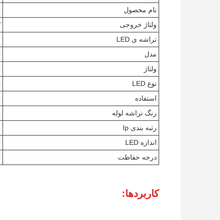
نام محصول
چ
ولتاژ خروجی
V
تراشه ی LED
ا
مدل
0
ولتاژ
2
نوع LED
0
استفاده
ف
رنگ تراشه لوله
ر
رتبه بندی Ip
5
اندازه LED
0
درجه حفاظت
8
کاربردها: