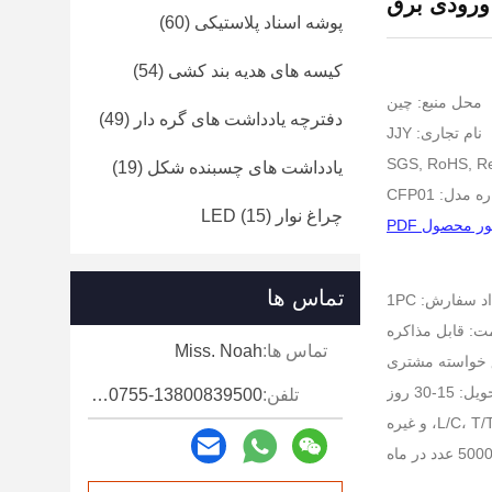
پوشه اسناد پلاستیکی
(60)
کیسه های هدیه بند کشی
(54)
محل منبع: چین
دفترچه یادداشت های گره دار
(49)
نام تجاری: JJY
یادداشت های چسبنده شکل
(19)
 مدل: CFP01
چراغ نوار LED
(15)
 محصول PDF
تماس ها
 سفارش: 1PC
ت: قابل مذاکره
تماس ها:
Miss. Noah
ق خواسته مشتری
15-30 روز
تلفن:
86-0755-13800839500