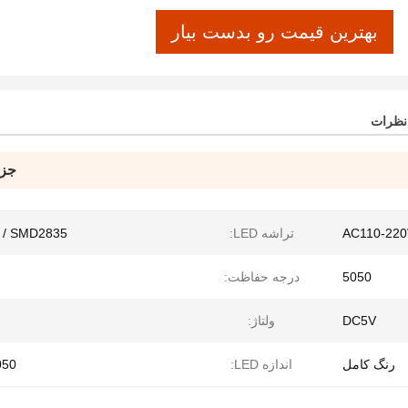
بهترین قیمت رو بدست بیار
 نظرات
جزئ
AC110-220
تراشه LED:
r / SMD2835
5050
درجه حفاظت:
DC5V
ولتاژ:
رنگ کامل
اندازه LED:
50