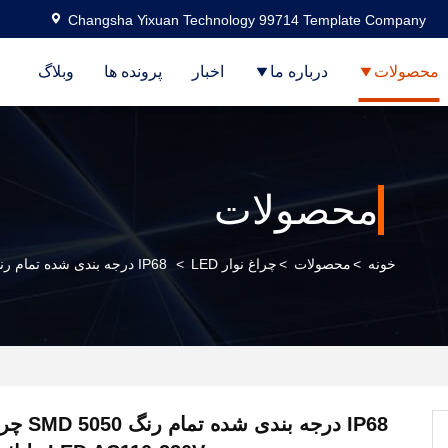
Changsha Yixuan Technology 99714 Template Company
محصولات
درباره ما
اخبار
پرونده ها
وبلاگ
محصولات
خونه
>
محصولات
>
چراغ نوار LED
>
IP68 درجه بندی شده تمام رنگ SMD 5050 چراغ های نوار LED AC110-220V ولتاژ ورودی برق
IP68 درجه بن