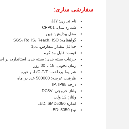
سفارشی سازی:
نام تجاری: JJY
شماره مدل: CFP01
محل پیدایش: چین
گواهینامه: SGS، RoHS، Reach، ISO
حداقل مقدار سفارش: 1pc
قیمت: قابل مذاکره
جزئیات بسته بندی: بسته بندی استاندارد، بر
زمان تحویل: 15 تا 30 روز
شرایط پرداخت: L/C،T/T، و غیره.
ظرفیت عرضه: 500000 عدد در ماه
درجه IP: IP65
ولتاژ خروجی: DC5V
ولتاژ: 12 ولت
اندازه LED: SMD5050
نوع LED: 5050