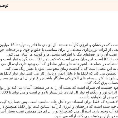
توضی
کیت نوار ال ای دی با ال ای دی SMD5050 ساخته شده است که درخشان و انرژی ک
ی از اثرات نورپردازی مختلف را برای متناسب با خلق و خوی و ترجیحات خود 
یکی از جالب ترین ویژگی های این نوار LED درجه محافظت IP68 است. این بدان معنی است که 
شود.5 متر، که آن را برای استفاده در حمام ها، آشپزخانه ها و سایر مناطق که آب وجود دارد، ایده آل م
کیت نوار LED با ولتاژ خ
ود.که باعث می شود با اکثر سیستم های الکتریکی سازگار باشد.چراغ نوار ال ای دی نیز بسیا
تحساب برق کمک کند.
 تعویض آن نخواهید داشت.
را در نظر بگیرید.این نوار نوار LED با LED SMD5050 ساخته شده است که درخشان
مناطقی که آب وجود دارد، ایده آل می کند.چراغ نوار ال ای دی همچنین نصب بسیار آس
در بازار برجسته می کند، ارائه می شود.