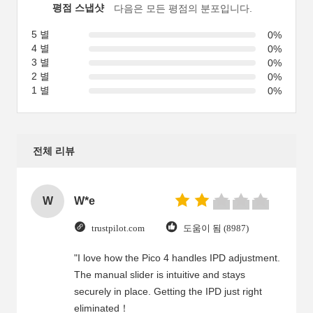
평점 스냅샷
다음은 모든 평점의 분포입니다.
5 별
0%
4 별
0%
3 별
0%
2 별
0%
1 별
0%
전체 리뷰
W
W*e
trustpilot.com
도움이 됨 (8987)
"I love how the Pico 4 handles IPD adjustment.
The manual slider is intuitive and stays
securely in place. Getting the IPD just right
eliminated！