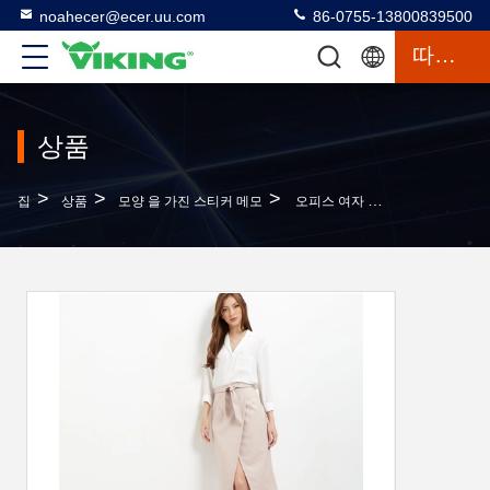
noahecer@ecer.uu.com
86-0755-13800839500
따옴표
상품
>
>
>
집
상품
모양 을 가진 스티커 메모
오피스 여자 드레스 성숙한 여자 연필 드레스