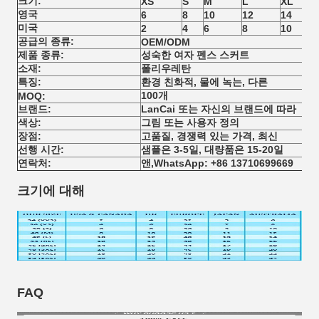
크기:
XS
S
M
L
XL
영국
6
8
10
12
14
미국
2
4
6
8
10
공급의 종류:
OEM/ODM
제품 종류:
성숙한 여자 펜스 스커트
소재:
폴리우레탄
특징:
환경 친화적, 물에 녹는, 다른
100개
MOQ:
브랜드:
LanCai 또는 자신의 브랜드에 따라
색상:
그림 또는 사용자 정의
장점:
고품질, 경쟁력 있는 가격, 최신
선행 시간:
샘플은 3-5일, 대량품은 15-20일
연락처:
앤,WhatsApp: +86 13710699669
크기에 대해
FAQ