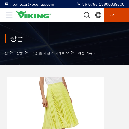
noahecer@ecer.uu.com
86-0755-13800839500
따옴표
상품
>
>
>
집
상품
모양 을 가진 스티커 메모
여성 의류 미디 스커트 긴 시판 플레이트 매키 스커트