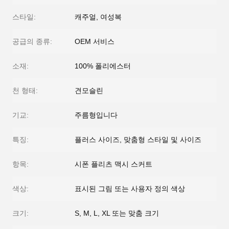
스타일:
캐주얼, 여성복
공급의 종류:
OEM 서비스
소재:
100% 폴리에스터
천 형태:
견모슬린
기교:
주름형입니다
특징:
플러스 사이즈, 맞춤형 스타일 및 사이즈
항목:
시폰 플리츠 맥시 스커트
색상:
표시된 그림 또는 사용자 정의 색상
크기:
S, M, L, XL 또는 맞춤 크기