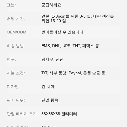
표본:
공급하세요
견본 (1-3pcs)를 위한 3-5 일, 대량 생산을
배달 시간:
위한 15-20 일
OEM/ODM:
받아들여질 수 있습니다.
배송 방법:
EMS, DHL, UPS, TNT, 페덱스 등
항구:
광저우, 선전
지불 조건:
T/T, 서부 동맹, Paypal, 은행 송금 등
디자인:
긴 치마
판매 단위:
단일 항목
단일 패키지 크기:
58X38X38 센티미터