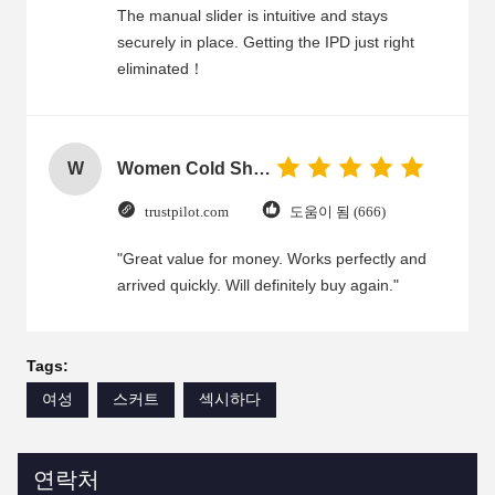
The manual slider is intuitive and stays
securely in place. Getting the IPD just right
eliminated！
W
Women Cold Shoulder V Neck Rayon Blouse
trustpilot.com
도움이 됨 (666)
"Great value for money. Works perfectly and
arrived quickly. Will definitely buy again."
Tags:
여성
스커트
섹시하다
연락처