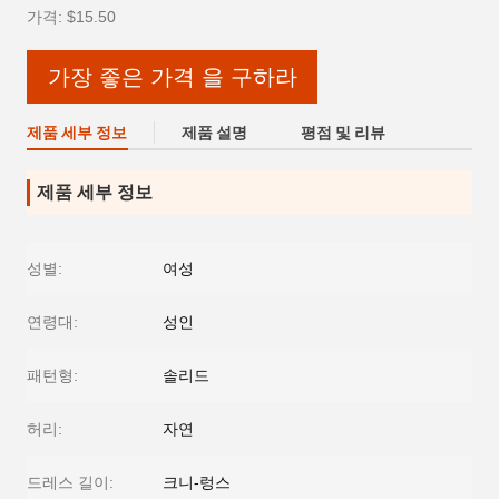
가격: $15.50
가장 좋은 가격 을 구하라
제품 세부 정보
제품 설명
평점 및 리뷰
제품 세부 정보
성별:
여성
연령대:
성인
패턴형:
솔리드
허리:
자연
드레스 길이:
크니-렁스