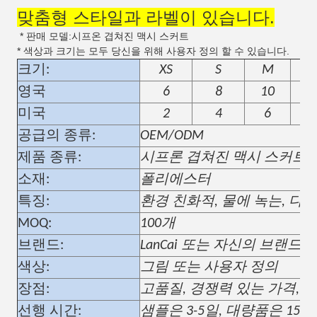
맞춤형 스타일과 라벨이 있습니다.
* 판매 모델:시프온 겹쳐진 맥시 스커트
* 색상과 크기는 모두 당신을 위해 사용자 정의 할 수 있습니다.
크기:
XS
S
M
L
영국
6
8
10
1
미국
2
4
6
공급의 종류:
OEM/ODM
제품 종류:
시프론 겹쳐진 맥시 스커트
소재:
폴리에스터
특징:
환경 친화적, 물에 녹는, 다른
MOQ:
100개
브랜드:
LanCai 또는 자신의 브랜드
색상:
그림 또는 사용자 정의
장점:
고품질, 경쟁력 있는 가격, 
선행 시간:
샘플은 3-5일, 대량품은 15-2