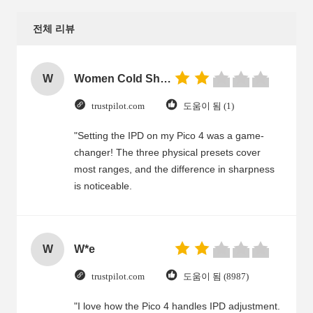
전체 리뷰
W
Women Cold Shoulder V Neck Rayon Blouse
trustpilot.com
도움이 됨 (1)
"Setting the IPD on my Pico 4 was a game-
changer! The three physical presets cover
most ranges, and the difference in sharpness
is noticeable.
W
W*e
trustpilot.com
도움이 됨 (8987)
"I love how the Pico 4 handles IPD adjustment.