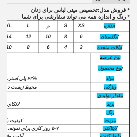
* فروش مدل:تخصیص مینی لباس برای زنان
* رنگ و اندازه همه می تواند سفارشی برای شما
XL
L
S
XS
اندازه
م
14
12
10
8
6
انگلستان
10
8
6
4
2
ایالات متحده
نوع عرضه
نوع محصول
مواد
۶۲% پلی استر، ۳۳% ریون، ۵% اسپاندکس
ویژگی
محیط زیست دوستان
مقدار تولیدی
برند
لانکاي يا 
رنگ
به ع
مزیت
کیفیت بالا،
لایتاکتر
۵-۷ روز کاری برای نمونه، ۱۵-۲۰ روز کاری برای انبوه
رابط کننده
آيلين، واتساپ: +86 094