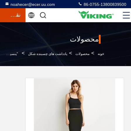
noahecer@ecer.uu.com
86-0755-13800839500
نقل قول
محصولات
>
>
>
خونه
محصولات
یادداشت های چسبنده شکل
"پنسيل کشيده شده" "پنسيل پوشيده" "بدنه ي سياه" "پنسيل پوشيده"