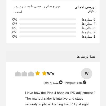
توزیع تمام رتبه‌بندی‌ها به شرح زیر
بررسی اجمالی
امتیاز
است.
5 ستاره‌ها
0%
4 ستاره‌ها
0%
3 ستاره‌ها
0%
2 ستاره‌ها
0%
1 ستاره‌ها
0%
همهٔ بازبینی‌ها
W*e
W
trustpilot.com
مفید (8987)
"I love how the Pico 4 handles IPD adjustment.
The manual slider is intuitive and stays
securely in place. Getting the IPD just right