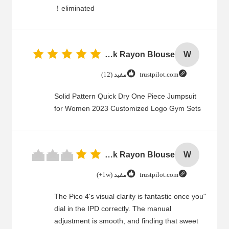
eliminated！
Women Cold Shoulder V Neck Rayon Blouse
W
trustpilot.com
مفید (12)
Solid Pattern Quick Dry One Piece Jumpsuit
for Women 2023 Customized Logo Gym Sets
Women Cold Shoulder V Neck Rayon Blouse
W
trustpilot.com
مفید (1w+)
"The Pico 4's visual clarity is fantastic once you
dial in the IPD correctly. The manual
adjustment is smooth, and finding that sweet