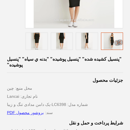
"پنسيل کشيده شده" "پنسيل پوشيده" "بدنه ي سياه" "پنسيل
پوشيده"
جزئیات محصول
محل منبع: چین
نام تجاری: Lancai
شماره مدل: LC6398-یک دامن مدادی تنگ و زیبا
سند:
بروشور محصول PDF
شرایط پرداخت و حمل و نقل