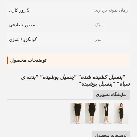
زمان نمونه برداری:
5 روز کاری
سبک:
به طور تصادفی
بندر:
گوانگژو / شنژن
توضیحات محصول
"پنسيل کشيده شده" "پنسيل پوشيده" "بدنه ي
سياه" "پنسيل پوشيده"
نمایشگاه تصویری
توضیحات محصول