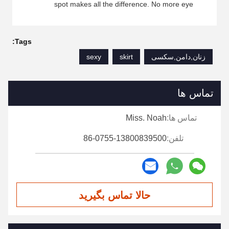
spot makes all the difference. No more eye
strain during long sessions. Highly recommend
taking the time to set it up properly!""The Pico
4's visual clarity is fantastic once you dial in the
Tags:
IPD correctly. The manual adjustment is
زنان,دامن,سکسی
skirt
sexy
smooth, and finding that sweet spot makes all
the difference. No more eye strain during long
sessions. Highly recommend taking the time to
تماس ها
set it up properly!""The Pico 4's visual clarity is
fantastic once you dial in the IPD correctly. The
تماس ها:
Miss. Noah
manual adjustment is smooth, and finding that
تلفن:
86-0755-13800839500
sweet spot makes all the difference. No more
eye strain during long sessions. Highly
recommend taking the time to set it up
properly!""The Pico 4's visual clarity is fantastic
once you dial in the IPD correctly. The manual
حالا تماس بگیرید
adjustment is smooth, and finding that sweet
spot makes all the difference. No more eye
strain during long sessions. Highly r