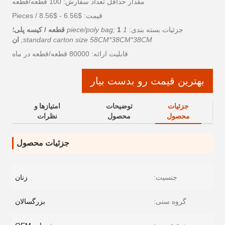
مقدار حداقل تعداد سفارش: 100 قطعه/قطعه
قیمت: $6.56 - $8.56 / Pieces
جزئیات بسته بندی:
1 piece/poly bag;
1 قطعه / کیسه پلی؛
standard carton size 58CM*38CM*38CM;
ان
قابلیت ارائه: 80000 قطعه/قطعه در ماه
بهترین قیمت رو بدست بیار
جزئیات
توضیحات
امتیازها و
محصول
محصول
نظرات
جزئیات محصول
جنسیت:
زنان
گروه سنی:
بزرگسالان