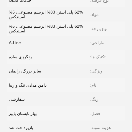
نوع عرضه:
خدمات OEM
62% پلی استر، 33% ابریشم مصنوعی، 5%
مواد:
اسپندکس
62% پلی استر، 33% ابریشم مصنوعی، 5%
نوع پارچه:
اسپندکس
طراحی:
A-Line
تکنیک ها:
رنگرزی ساده
ویژگی:
سایز بزرگ، زایمان
نام:
دامن مدادی تنگ و زیبا
رنگ:
سفارشی
فصل:
بهار تابستان پاییز
هزینه نمونه:
بازپرداخت شد