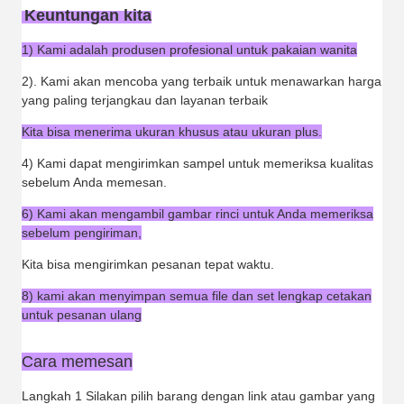
Keuntungan kita
1) Kami adalah produsen profesional untuk pakaian wanita
2). Kami akan mencoba yang terbaik untuk menawarkan harga
yang paling terjangkau dan layanan terbaik
Kita bisa menerima ukuran khusus atau ukuran plus.
4) Kami dapat mengirimkan sampel untuk memeriksa kualitas
sebelum Anda memesan.
6) Kami akan mengambil gambar rinci untuk Anda memeriksa
sebelum pengiriman,
Kita bisa mengirimkan pesanan tepat waktu.
8) kami akan menyimpan semua file dan set lengkap cetakan
untuk pesanan ulang
Cara memesan
Langkah 1 Silakan pilih barang dengan link atau gambar yang