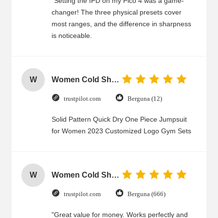
"Setting the IPD on my Pico 4 was a game-
changer! The three physical presets cover
most ranges, and the difference in sharpness
is noticeable.
W
Women Cold Shoulder V Neck Rayon Blouse
trustpilot.com
Berguna (12)
Solid Pattern Quick Dry One Piece Jumpsuit
for Women 2023 Customized Logo Gym Sets
W
Women Cold Shoulder V Neck Rayon Blouse
trustpilot.com
Berguna (666)
"Great value for money. Works perfectly and