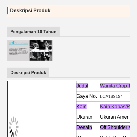
Deskripsi Produk
Pengalaman 16 Tahun
Deskripsi Produk
Judul
Wanita Crop Top
Gaya No.
LCA189194
Kain
Kain Kapas/Poly
Ukuran
Ukuran Amerika 
Desain
Off Shoulder & C