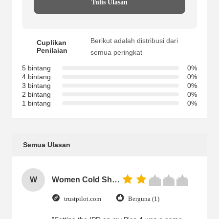
Tulis Ulasan
Berikut adalah distribusi dari
Cuplikan
Penilaian
semua peringkat
5 bintang
0%
4 bintang
0%
3 bintang
0%
2 bintang
0%
1 bintang
0%
Semua Ulasan
W
Women Cold Shoulder V Neck Rayon Blouse
trustpilot.com
Berguna (1)