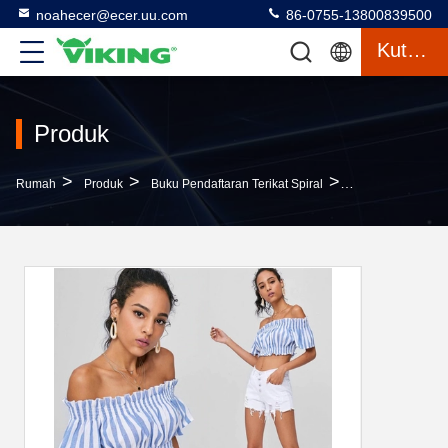
noahecer@ecer.uu.com
86-0755-13800839500
Kutipan
Produk
>
>
>
Rumah
Produk
Buku Pendaftaran Terikat Spiral
Pakaian Wanita P