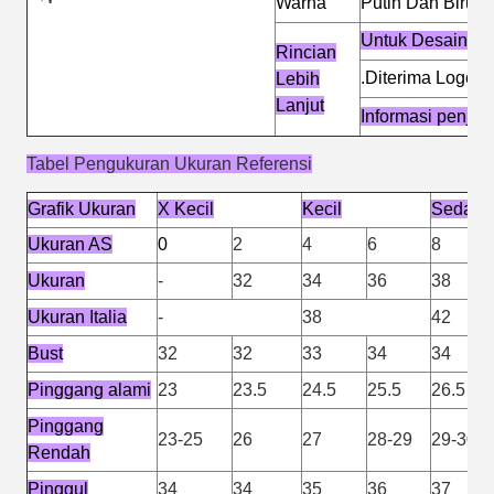
Warna
Putih Dan Biru 
Untuk Desain M
Rincian
.Diterima Logo &
Lebih
Lanjut
Informasi penju
Tabel Pengukuran Ukuran Referensi
Grafik Ukuran
X Kecil
Kecil
Sedang
Ukuran AS
0
2
4
6
8
Ukuran
-
32
34
36
38
Ukuran Italia
-
38
42
Bust
32
32
33
34
34
Pinggang alami
23
23.5
24.5
25.5
26.5
Pinggang
23-25
26
27
28-29
29-30
Rendah
Pinggul
34
34
35
36
37