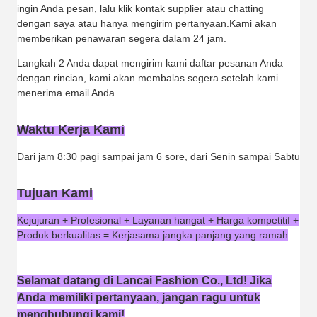
ingin Anda pesan, lalu klik kontak supplier atau chatting
dengan saya atau hanya mengirim pertanyaan.Kami akan
memberikan penawaran segera dalam 24 jam.
Langkah 2 Anda dapat mengirim kami daftar pesanan Anda
dengan rincian, kami akan membalas segera setelah kami
menerima email Anda.
Waktu Kerja Kami
Dari jam 8:30 pagi sampai jam 6 sore, dari Senin sampai Sabtu
Tujuan Kami
Kejujuran + Profesional + Layanan hangat + Harga kompetitif +
Produk berkualitas = Kerjasama jangka panjang yang ramah
Selamat datang di Lancai Fashion Co., Ltd! Jika
Anda memiliki pertanyaan, jangan ragu untuk
menghubungi kami!