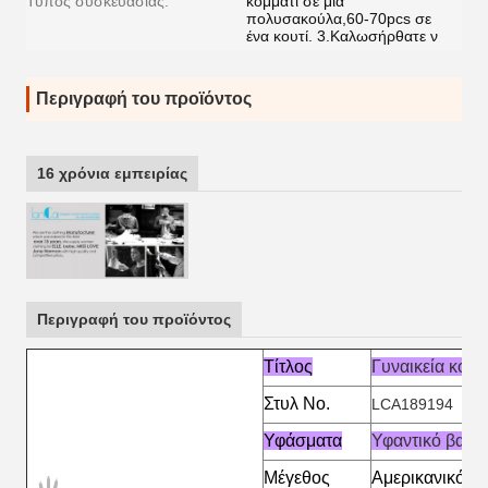
Τύπος συσκευασίας:
κομμάτι σε μία
πολυσακούλα,60-70pcs σε
ένα κουτί. 3.Καλωσήρθατε ν
Περιγραφή του προϊόντος
16 χρόνια εμπειρίας
Περιγραφή του προϊόντος
Τίτλος
Γυναικεία κορ
Στυλ Νο.
LCA189194
Υφάσματα
Υφαντικό βαμβ
Μέγεθος
Αμερικανικό μ