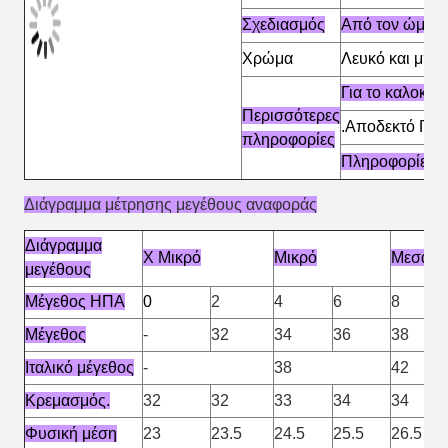
Σχεδιασμός
Από τον ώμο κα
Χρώμα
Λευκό και μπλ
Για το καλοκαιρ
Περισσότερες
.Αποδεκτό Προ
πληροφορίες
Πληροφορίες γ
Διάγραμμα μέτρησης μεγέθους αναφοράς
Διάγραμμα
X Μικρό
Μικρό
Μεσαία
μεγέθους
Μέγεθος ΗΠΑ
0
2
4
6
8
Μέγεθος
-
32
34
36
38
Ιταλικό μέγεθος
-
38
42
Κρεμασμός.
32
32
33
34
34
Φυσική μέση
23
23.5
24.5
25.5
26.5