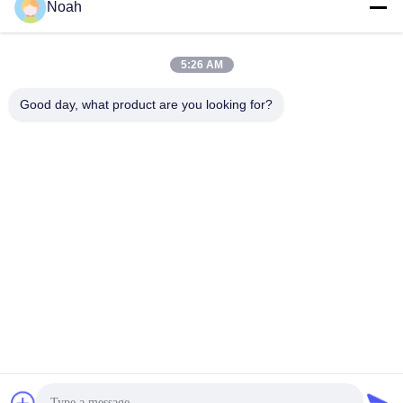
Noah
5:26 AM
Good day, what product are you looking for?
CHANGSHA YIXUAN TECHNOLOGY 99714
TEMPLATE COMPANY
noahecer@ecer.uu.com
86-0755-13800839500
Διεθνές Χρηματοπιστωτικό Κέντρο Shuntian, Περιφέρεια
Yuhua, πόλη Changsha, επαρχία Hunan
Κίνα Καλή ποιότητα Πλαστικός φάκελλος εγγράφων Προμηθευτής. 2021-
2026 Changsha Yixuan Technology 99714 Template Company Όλα τα