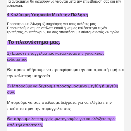
Τα αντικείμενα θα αρχίσουν να γίνονται μετά την επιβεβαίωσή σας και την
πληρωμή.
4.Καλύτερη Υπηρεσία Μετά την Πώληση
Προσφέρουμε 24ωρη εξυπηρέτηση για τους πελάτες μας.
Παρακαλούμε να μας στείλετε email ή να μας καλέσετε για τυχόν
ερωτήσεις, αν υπάρχουν, θα σας απαντήσουμε σύντομα εντός 24 ωρών.
Το πλεονέκτημα μας.
1) Είμαστε επαγγελματίας κατασκευαστής γυναικείων
ενδυμάτων
Θα προσπαθήσουμε να προσφέρουμε την πιο προσιτή τιμή και
την καλύτερη υπηρεσία
3) Μπορούμε να δεχτούμε προσαρμοσμένα μεγέθη ή μεγέθη
συν.
Μπορούμε να σας στείλουμε δείγματα για να ελέγξετε την
ποιότητα πριν την παραγγελία σας.
Θα πάρουμε λεπτομερείς φωτογραφίες για να ελέγξετε πριν
από την αποστολή,