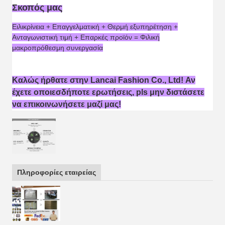
Σκοπός μας
Ειλικρίνεια + Επαγγελματική + Θερμή εξυπηρέτηση +
Ανταγωνιστική τιμή + Επαρκές προϊόν = Φιλική
μακροπρόθεσμη συνεργασία
Καλώς ήρθατε στην Lancai Fashion Co., Ltd! Αν
έχετε οποιεσδήποτε ερωτήσεις, pls μην διστάσετε
να επικοινωνήσετε μαζί μας!
Πληροφορίες εταιρείας