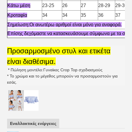
Κάτω μέση
23-25
26
27
28-29
29-30
Κροταφία
34
34
35
36
37
Σημείωση:Οι ανωτέρω αριθμοί είναι μόνο για αναφορά.
Επίσης δεχόμαστε να κατασκευάσουμε σύμφωνα με τα σχέδ
Προσαρμοσμένο στυλ και ετικέτα
είναι διαθέσιμα.
* Πώληση μοντέλο:Γυναίκες Crop Top σχεδιασμούς
* Το χρώμα και το μέγεθος μπορούν να προσαρμοστούν για
εσάς.
Εναλλακτικές ενέργειες