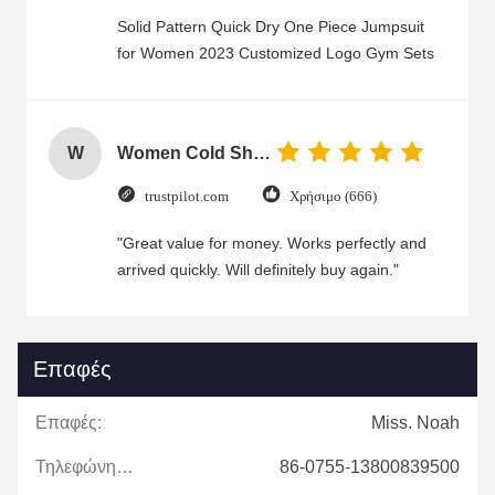
Solid Pattern Quick Dry One Piece Jumpsuit
for Women 2023 Customized Logo Gym Sets
W
Women Cold Shoulder V Neck Rayon Blouse
trustpilot.com
Χρήσιμο (666)
"Great value for money. Works perfectly and
arrived quickly. Will definitely buy again."
Επαφές
Επαφές:
Miss. Noah
Τηλεφώνημα:
86-0755-13800839500