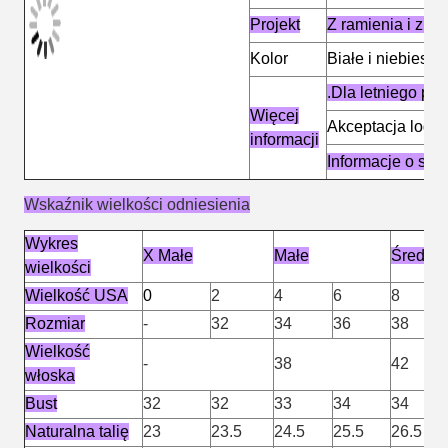
Projekt
Z ramienia i z gó
Kolor
Białe i niebiesk
.Dla letniego pr
Więcej
Akceptacja logo i
informacji
Informacje o sp
Wskaźnik wielkości odniesienia
Wykres
X Małe
Małe
Średnie
wielkości
Wielkość USA
0
2
4
6
8
Rozmiar
-
32
34
36
38
Wielkość
-
38
42
włoska
Bust
32
32
33
34
34
Naturalna talię
23
23.5
24.5
25.5
26.5