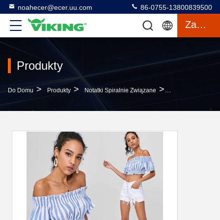
noahecer@ecer.uu.com
86-0755-13800839500
Zacytować
Produkty
>
>
>
Do Domu
Produkty
Notatki Spiralnie Związane
Ubrania Kobiety 