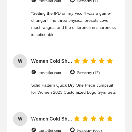
trustpilot.com
Pomocny (1)
"Setting the IPD on my Pico 4 was a game-
changer! The three physical presets cover
most ranges, and the difference in sharpness
is noticeable.
W
Women Cold Shoulder V Neck Rayon Blouse
trustpilot.com
Pomocny (12)
Solid Pattern Quick Dry One Piece Jumpsuit
for Women 2023 Customized Logo Gym Sets
W
Women Cold Shoulder V Neck Rayon Blouse
trustpilot.com
Pomocny (666)