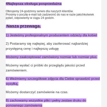
4Najlepsza obsługa posprzedażna
Oferujemy 24-godzinny serwis dla naszych klientów.
Prosimy o pocztę e-mail lub zadzwonić do nas w razie jakichkolwiek
pytań, odpowiemy w ciągu 24 godzin.
Nasza przewaga.
1) Jesteśmy profesjonalnym producentem odzieży dla kobiet
2) Postaramy się najlepiej, aby zaoferować najbardziej
przystępną cenę i najlepszą usługę
Możemy zaakceptować zamówiony rozmiar lub rozmiar plus.
Możemy wysłać ci próbki do przeglądu jakości przed
zamówieniem.
6) Weźmiemy szczegółowe zdjęcia dla Ciebie sprawdzić przed
wysyłką,
Możemy dostarczyć zamówienie na czas.
8) zachowamy wszystkie pliki i pełny zestaw druku do
ponownego zamówienia