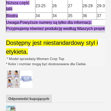
Niższa część
23-25
26
27
28-29
29-30
talii
Biodra
34
34
35
36
37
Uwaga:Powyższe numery są tylko dla informacji.
Przyjmujemy również produkcję według Waszych projektów
Dostępny jest niestandardowy styl i
etykieta.
* Model sprzedaży:Women Crop Top
* Kolor i rozmiar mogą być dostosowane dla Ciebie.
Odpowiedzi kupujących