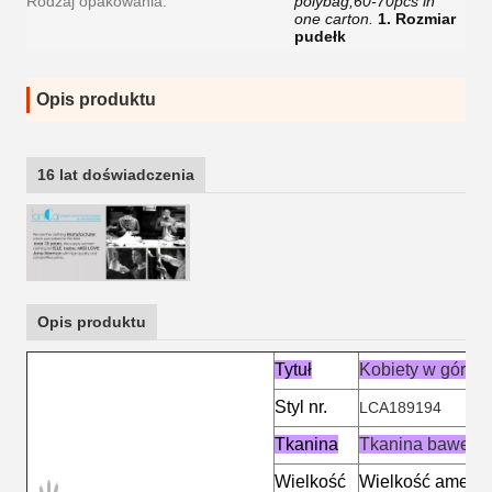
Rodzaj opakowania:
polybag,60-70pcs in
one carton.
1. Rozmiar
pudełk
Opis produktu
16 lat doświadczenia
Opis produktu
Tytuł
Kobiety w górnej
Styl nr.
LCA189194
Tkanina
Tkanina bawełnia
Wielkość
Wielkość ameryk