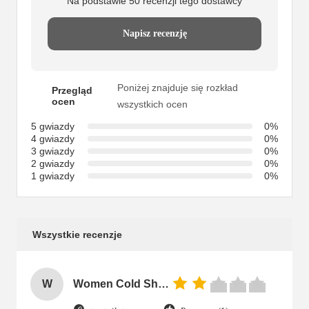
Na podstawie 50 recenzji tego dostawcy
Napisz recenzję
Poniżej znajduje się rozkład
Przegląd
ocen
wszystkich ocen
5 gwiazdy
0%
4 gwiazdy
0%
3 gwiazdy
0%
2 gwiazdy
0%
1 gwiazdy
0%
Wszystkie recenzje
W
Women Cold Shoulder V Neck Rayon Blouse