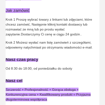
Jak zamówić
Krok 1 Proszę wybrać towary z linkami lub zdjęciami, które
chcesz zamówić, Następnie kliknij kontakt dostawcy lub
rozmawiać ze mną lub po prostu wysłać
zapytanie.Dostarczymy Ci cenę w ciągu 24 godzin..
Krok 2 Możesz wysłać nam listę zamówień z szczegółami,
odpowiemy natychmiast po otrzymaniu wiadomości e-mail.
Nasz czas pracy
Od 8:30 do 18:00, od poniedziałku do soboty
Nasz cel
Szczerość + Profesjonalność + Gorąca obsługa +
Konkurencyjna cena + Kwalifikowany produkt = Przyjazna
długoterminowa współpraca