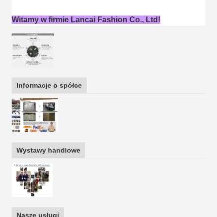
Witamy w firmie Lancai Fashion Co., Ltd!
Informacje o spółce
Wystawy handlowe
Nasze usługi