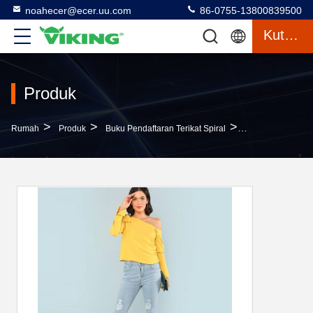
noahecer@ecer.uu.com
86-0755-13800839500
Kutipan
Produk
>
>
>
Rumah
Produk
Buku Pendaftaran Terikat Spiral
Bluse Lengan Asi