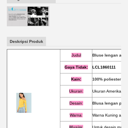
Deskripsi Produk
Judul
Bluse lengan asim
Gaya
Tidak:
LCL1860111
Kain:
100% poliester
Ukuran:
Ukuran Amerika & 
Desain:
Blusa lengan panj
Warna
:
Warna Kuning atau
Musim
:
Untuk desain musi