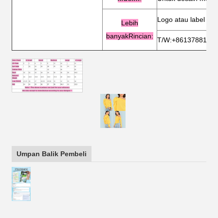
Logo atau label yan
Lebih
banyak
Rincian:
T/W:+8613788156
Umpan Balik Pembeli