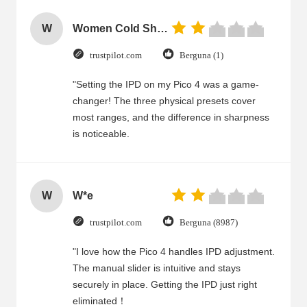
W
Women Cold Shoulder V Neck Rayon Blouse
trustpilot.com
Berguna (1)
"Setting the IPD on my Pico 4 was a game-
changer! The three physical presets cover
most ranges, and the difference in sharpness
is noticeable.
W
W*e
trustpilot.com
Berguna (8987)
"I love how the Pico 4 handles IPD adjustment.
The manual slider is intuitive and stays
securely in place. Getting the IPD just right
eliminated！