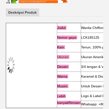
Deskripsi Produk
Judul
:
Wanita Chiffon Pu
Nomor gaya:
LCK185125
Kain:
Tenun, 100% polie
Ukuran:
Ukuran Amerika &
Desain:
3/4 lengan & V le
Warna
:
Karamel & Disesu
Musim:
Untuk Desain Mu
Logo & Label Dise
Lebih
banyak
Rincian:
Whatsapp: +8618