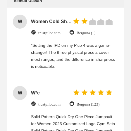
Semua Ulasan
W
Women Cold Shoulder V Neck Rayon Blouse
trustpilot.com
Berguna (1)
"Setting the IPD on my Pico 4 was a game-
changer! The three physical presets cover
most ranges, and the difference in sharpness
is noticeable.
W
W*e
trustpilot.com
Berguna (123)
Solid Pattern Quick Dry One Piece Jumpsuit
for Women 2023 Customized Logo Gym Sets
Solid Pattern Quick Dry One Piece Jumpsuit