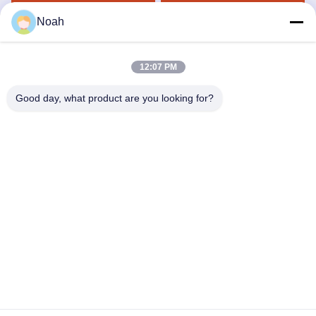
Dapatkan Harga Terbaik
Dapatkan Harga Terbaik
Noah
12:07 PM
Good day, what product are you looking for?
CHANGSHA YIXUAN TECHNOLOGY 99714
TEMPLATE COMPANY
noahecer@ecer.uu.com
86-0755-13800839500
Pusat Keuangan Internasional Shuntian, Distrik Yuhua, Kota
Changsha, Provinsi Hunan