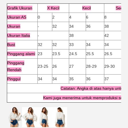
Grafik Ukuran
X Kecil
Kecil
Sedan
Ukuran AS
0
2
4
6
8
12
Ukuran
-
32
34
36
38
40
Ukuran Italia
-
38
42
Bust
32
32
33
34
34
36
Pinggang alami
23
23.5
24.5
25.5
26.5
27.
Pinggang
23-25
26
27
28-29
29-30
31
Rendah
Pinggul
34
34
35
36
37
38
Catatan: Angka di atas hanya untuk r
Kami juga menerima untuk memproduksi sesua