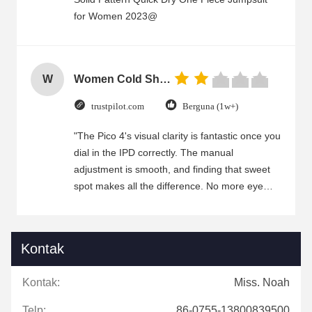
for Women 2023@
W
Women Cold Shoulder V Neck Rayon Blouse
trustpilot.com
Berguna (1w+)
"The Pico 4's visual clarity is fantastic once you
dial in the IPD correctly. The manual
adjustment is smooth, and finding that sweet
spot makes all the difference. No more eye
strain during long sessions. Highly recommend
taking the time to set it up properly!""The Pico
4's visual clarity is fantastic once you dial in the
Kontak
IPD correctly. The manual adjustment is
smooth, and finding that sweet spot makes all
Kontak:
Miss. Noah
the difference. No more eye strain during long
sessions. Highly recommend taking the time to
Telp:
86-0755-13800839500