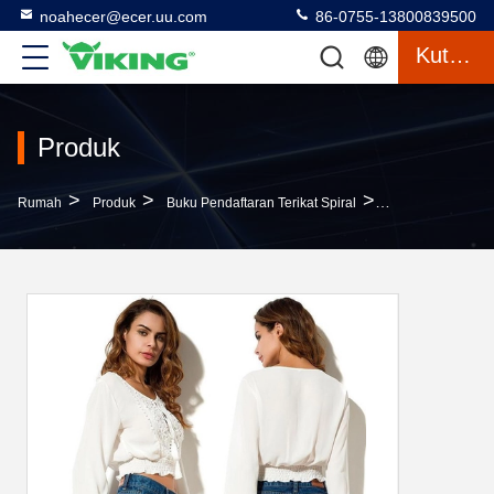
noahecer@ecer.uu.com
86-0755-13800839500
Kutipan
Produk
>
>
>
Rumah
Produk
Buku Pendaftaran Terikat Spiral
Wanita Chiffon G