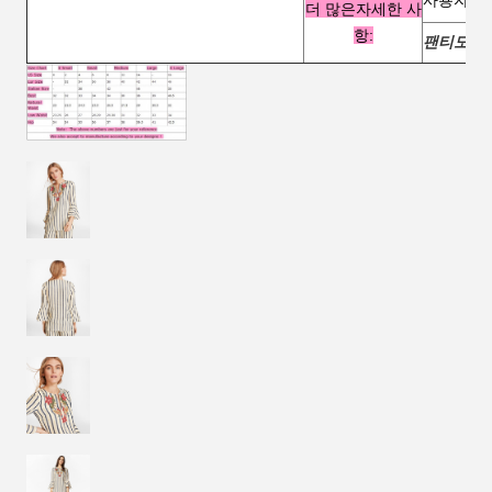
사용자 지
더 많은
자세한 사
항:
팬티도 만