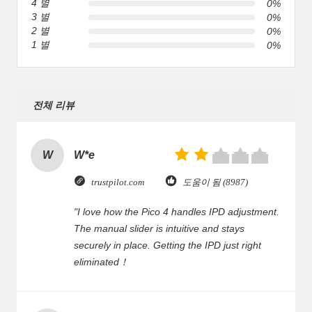
4 별
0%
3 별
0%
2 별
0%
1 별
0%
전체 리뷰
W
W*e
trustpilot.com
도움이 됨 (8987)
"I love how the Pico 4 handles IPD adjustment.
The manual slider is intuitive and stays
securely in place. Getting the IPD just right
eliminated！