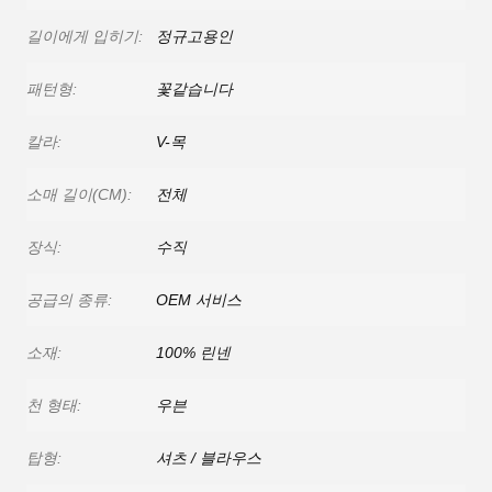
길이에게 입히기:
정규고용인
패턴형:
꽃같습니다
칼라:
V-목
소매 길이(CM):
전체
장식:
수직
공급의 종류:
OEM 서비스
소재:
100% 린넨
천 형태:
우븐
탑형:
셔츠 / 블라우스