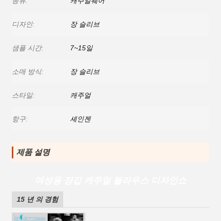
종류:
캐주얼웨어
디자인:
장 슬리브
샘플 시간:
7~15일
소매 방식:
장 슬리브
스타일:
캐주얼
항구:
셰인젠
제품 설명
여성용 장갑 캐주얼 블라우스 디자인
쇼
15 년 의 경험