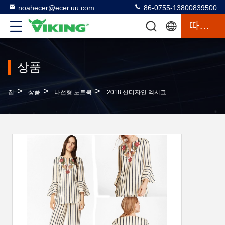
noahecer@ecer.uu.com
86-0755-13800839500
따옴표
상품
>
>
>
집
상품
나선형 노트북
2018 신디자인 멕시코 꽃 수박 여성 라인 툰 톱