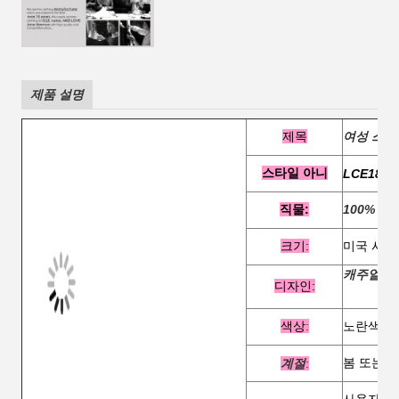
제품 설명
제목
여성 스트
스타일
아니
LCE1850
직물:
100% 가
크기:
미국 사이
캐주얼 스
디자인:
색상
:
노란색 또
봄 또는 
계절
: