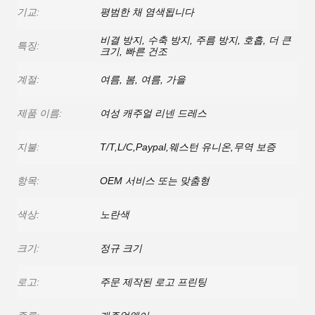
기교:
평범한 채 염색됩니다
비결 방지, 수축 방지, 주름 방지, 호흡, 더 큰
특징:
크기, 빠른 건조
계절:
여름, 봄, 여름, 가을
제품 이름:
여성 캐주얼 리넨 드레스
지불:
T/T,L/C,Paypal,웨스턴 유니온,무역 보증
항목:
OEM 서비스 또는 맞춤형
색상:
노란색
크기:
정규 크기
로고:
주문 제작된 로고 프린팅