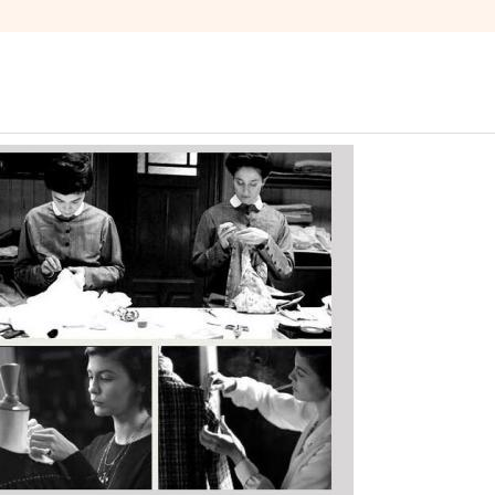
sơ mi dài tay áo cho phụ nữ
Shou