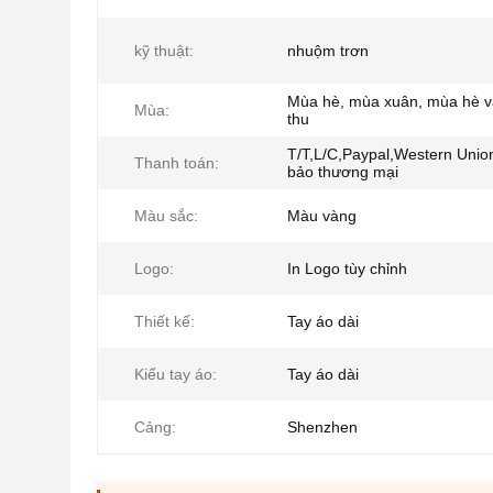
kỹ thuật:
nhuộm trơn
Mùa hè, mùa xuân, mùa hè 
Mùa:
thu
T/T,L/C,Paypal,Western Uni
Thanh toán:
bảo thương mại
Màu sắc:
Màu vàng
Logo:
In Logo tùy chỉnh
Thiết kế:
Tay áo dài
Kiểu tay áo:
Tay áo dài
Cảng:
Shenzhen