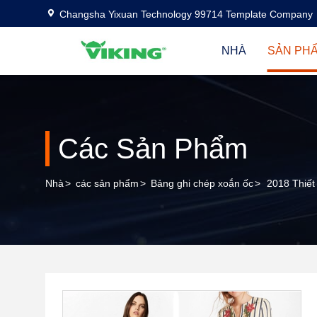
Changsha Yixuan Technology 99714 Template Company
NHÀ
SẢN PH
Các Sản Phẩm
Nhà
>
các sản phẩm
>
Bảng ghi chép xoắn ốc
>
2018 Thiế