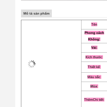
Mô tả sản phẩm
Tên
Phong cách
Không:
Vải:
Kích thước:
Thiết kế:
Màu sắc
:
Mùa
:
Thêm
Chi tiết: