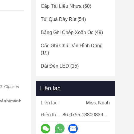
Cặp Tài Liệu Nhựa
(60)
Túi Quà Dây Rút
(54)
Bảng Ghi Chép Xoắn Ốc
(49)
Các Ghi Chú Dán Hình Dạng
(19)
Dải Đèn LED
(15)
0-70pcs in
Liên lạc
mảnh/mảnh
Liên lạc:
Miss. Noah
Điện thoại:
86-0755-13800839500