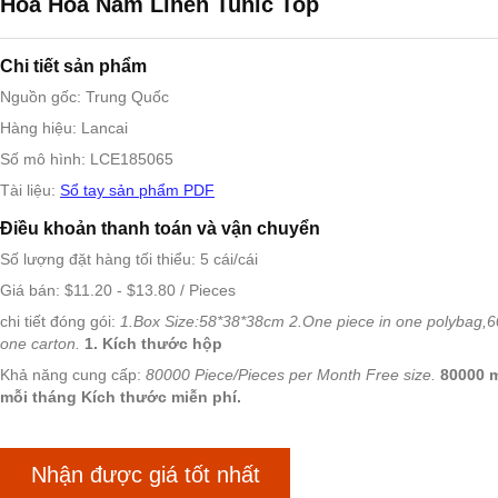
Hoa Hoa Nam Linen Tunic Top
Chi tiết sản phẩm
Nguồn gốc: Trung Quốc
Hàng hiệu: Lancai
Số mô hình: LCE185065
Tài liệu:
Sổ tay sản phẩm PDF
Điều khoản thanh toán và vận chuyển
Số lượng đặt hàng tối thiểu: 5 cái/cái
Giá bán: $11.20 - $13.80 / Pieces
chi tiết đóng gói:
1.Box Size:58*38*38cm 2.One piece in one polybag,6
one carton.
1. Kích thước hộp
Khả năng cung cấp:
80000 Piece/Pieces per Month Free size.
80000 
mỗi tháng Kích thước miễn phí.
Nhận được giá tốt nhất