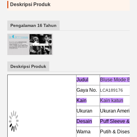
Deskripsi Produk
Pengalaman 16 Tahun
Deskripsi Produk
Judul
Bluse Mode Ber
Gaya No.
LCA189176
Kain
Kain katun
Ukuran
Ukuran Amerika 
Desain
Puff Sleeve & Cr
Warna
Putih & Disesua