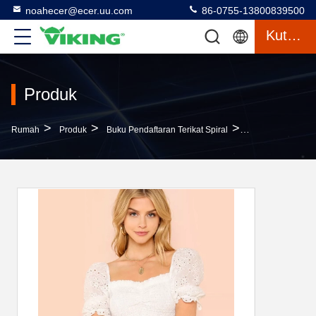
noahecer@ecer.uu.com
86-0755-13800839500
Kutipan
Produk
>
>
>
Rumah
Produk
Buku Pendaftaran Terikat Spiral
Grosir Western B