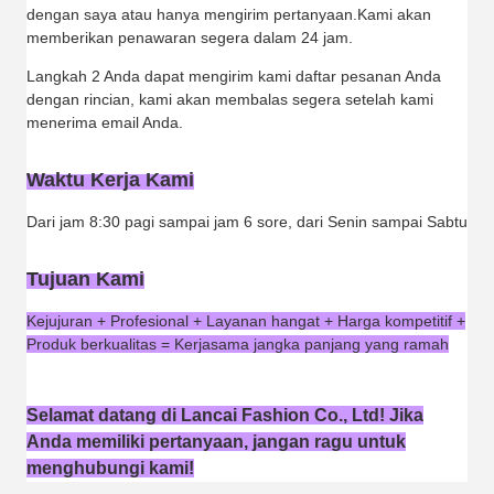
dengan saya atau hanya mengirim pertanyaan.Kami akan
memberikan penawaran segera dalam 24 jam.
Langkah 2 Anda dapat mengirim kami daftar pesanan Anda
dengan rincian, kami akan membalas segera setelah kami
menerima email Anda.
Waktu Kerja Kami
Dari jam 8:30 pagi sampai jam 6 sore, dari Senin sampai Sabtu
Tujuan Kami
Kejujuran + Profesional + Layanan hangat + Harga kompetitif +
Produk berkualitas = Kerjasama jangka panjang yang ramah
Selamat datang di Lancai Fashion Co., Ltd! Jika
Anda memiliki pertanyaan, jangan ragu untuk
menghubungi kami!