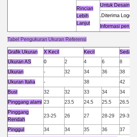
Untuk Desain M
Rincian
.Diterima Logo &
Lebih
Lanjut
Informasi penju
Tabel Pengukuran Ukuran Referensi
Grafik Ukuran
X Kecil
Kecil
Sedang
Ukuran AS
0
2
4
6
8
Ukuran
-
32
34
36
38
Ukuran Italia
-
38
42
Bust
32
32
33
34
34
Pinggang alami
23
23.5
24.5
25.5
26.5
Pinggang
23-25
26
27
28-29
29-30
Rendah
Pinggul
34
34
35
36
37