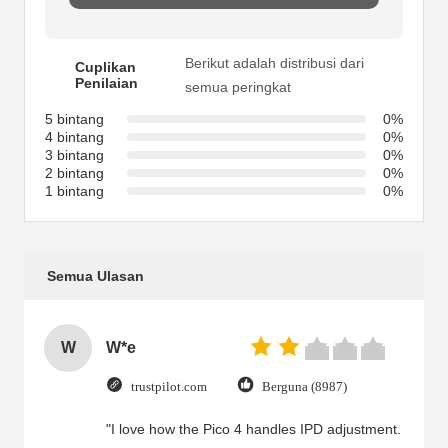
Berikut adalah distribusi dari
Cuplikan
Penilaian
semua peringkat
5 bintang
0%
4 bintang
0%
3 bintang
0%
2 bintang
0%
1 bintang
0%
Semua Ulasan
W
W*e
trustpilot.com
Berguna (8987)
"I love how the Pico 4 handles IPD adjustment.