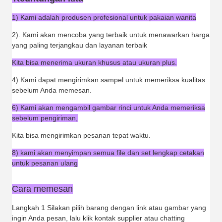
1) Kami adalah produsen profesional untuk pakaian wanita
2). Kami akan mencoba yang terbaik untuk menawarkan harga
yang paling terjangkau dan layanan terbaik
Kita bisa menerima ukuran khusus atau ukuran plus.
4) Kami dapat mengirimkan sampel untuk memeriksa kualitas
sebelum Anda memesan.
6) Kami akan mengambil gambar rinci untuk Anda memeriksa
sebelum pengiriman,
Kita bisa mengirimkan pesanan tepat waktu.
8) kami akan menyimpan semua file dan set lengkap cetakan
untuk pesanan ulang
Cara memesan
Langkah 1 Silakan pilih barang dengan link atau gambar yang
ingin Anda pesan, lalu klik kontak supplier atau chatting