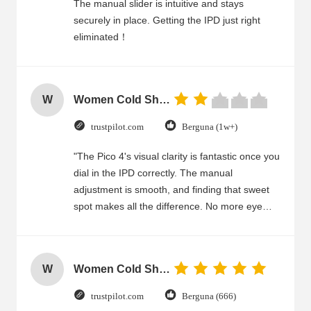
The manual slider is intuitive and stays
securely in place. Getting the IPD just right
eliminated！
W
Women Cold Shoulder V Neck Rayon Blouse
trustpilot.com
Berguna (1w+)
"The Pico 4's visual clarity is fantastic once you
dial in the IPD correctly. The manual
adjustment is smooth, and finding that sweet
spot makes all the difference. No more eye
strain during long sessions. Highly recommend
taking the time to set it up properly!""The Pico
4's visual clarity is fantastic once you dial in the
W
Women Cold Shoulder V Neck Rayon Blouse
IPD correctly. The manual adjustment is
smooth, and finding that sweet spot makes all
trustpilot.com
Berguna (666)
the difference. No more eye strain during long