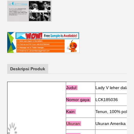
Deskripsi Produk
Judul
:
Lady V leher dalam 
Nomor gaya:
LCK185036
Kain:
Tenun, 100% poliest
Ukuran:
Ukuran Amerika & D