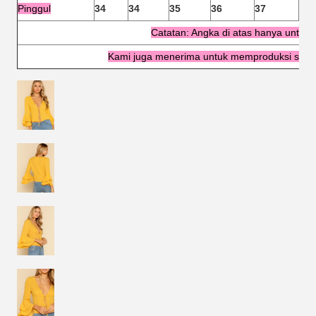
Pinggul
34
34
35
36
37
38
Catatan: Angka di atas hanya untuk 
Kami juga menerima untuk memproduksi sesua