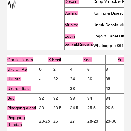
Desain:
Deep V neck & Ruffl
Warna
:
Kuning & Disesuaik
Musim:
Untuk Desain Musi
Logo & Label Disesu
Lebih
banyak
Rincian:
Whatsapp: +86183
Grafik Ukuran
X Kecil
Kecil
Sedan
Ukuran AS
0
2
4
6
8
12
Ukuran
-
32
34
36
38
40
Ukuran Italia
-
38
42
Bust
32
32
33
34
34
36
Pinggang alami
23
23.5
24.5
25.5
26.5
27.
Pinggang
23-25
26
27
28-29
29-30
31
Rendah