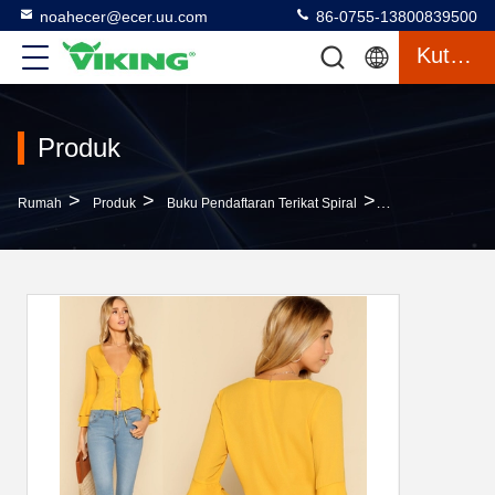
noahecer@ecer.uu.com
86-0755-13800839500
Kutipan
Produk
>
>
>
Rumah
Produk
Buku Pendaftaran Terikat Spiral
Lady V Leher Da