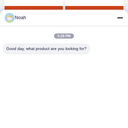
Dapatkan Harga Terbaik
Dapatkan Harga Terbaik
Noah
5:26 PM
Good day, what product are you looking for?
CHANGSHA YIXUAN TECHNOLOGY 99714
TEMPLATE COMPANY
noahecer@ecer.uu.com
86-0755-13800839500
Pusat Keuangan Internasional Shuntian, Distrik Yuhua, Kota
Changsha, Provinsi Hunan