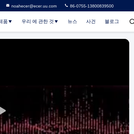
noahecer@ecer.uu.com
86-0755-13800839500
제품
우리 에 관한 것
뉴스
사건
블로그