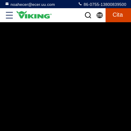
noahecer@ecer.uu.com
86-0755-13800839500
Cita