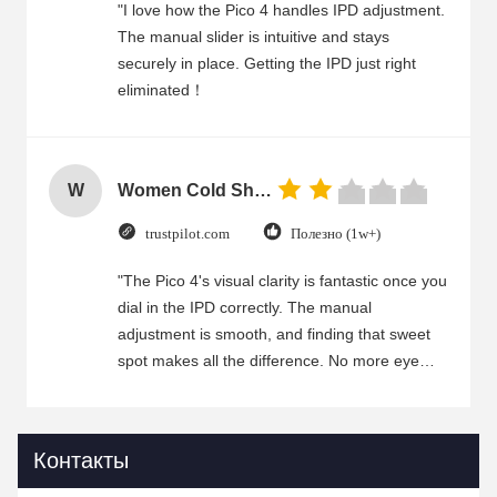
"I love how the Pico 4 handles IPD adjustment.
The manual slider is intuitive and stays
securely in place. Getting the IPD just right
eliminated！
W
Women Cold Shoulder V Neck Rayon Blouse
trustpilot.com
Полезно (1w+)
"The Pico 4's visual clarity is fantastic once you
dial in the IPD correctly. The manual
adjustment is smooth, and finding that sweet
spot makes all the difference. No more eye
strain during long sessions. Highly recommend
taking the time to set it up properly!""The Pico
4's visual clarity is fantastic once you dial in the
Контакты
IPD correctly. The manual adjustment is
smooth, and finding that sweet spot makes all