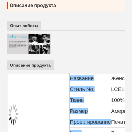
Описание продукта
Опыт работы
Описание продукта
Название
Женская
Стиль No.
LCE185
Ткань
100%
по
Размер
Америка
Проектирование
Печать 