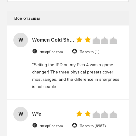
Все отзывы
W
Women Cold Shoulder V Neck Rayon Blouse
trustpilot.com
Полезно (1)
"Setting the IPD on my Pico 4 was a game-
changer! The three physical presets cover
most ranges, and the difference in sharpness
is noticeable.
W
W*e
trustpilot.com
Полезно (8987)