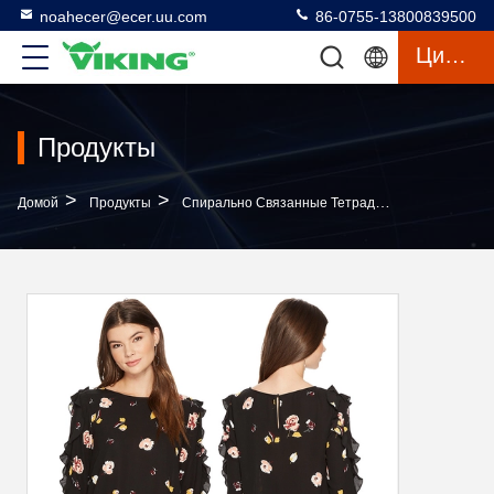
noahecer@ecer.uu.com
86-0755-13800839500
Цитата
Продукты
>
>
>
Домой
Продукты
Спирально Связанные Тетради
Осенняя Од