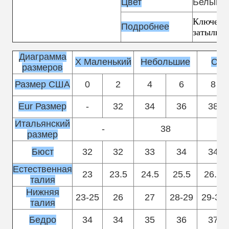
Цвет
Белый, 
Ключевое
Подробнее
затылке
Диаграмма
X Маленький
Небольшие
Сре
размеров
Размер США
0
2
4
6
8
Eur Размер
-
32
34
36
38
Итальянский
-
38
размер
Бюст
32
32
33
34
34
Естественная
23
23.5
24.5
25.5
26.5
талия
Нижняя
23-25
26
27
28-29
29-30
талия
Бедро
34
34
35
36
37