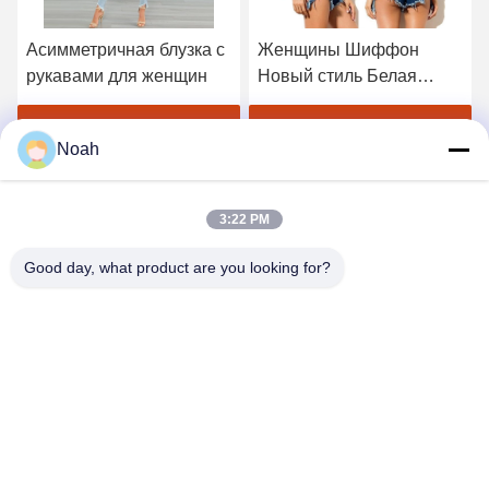
Асимметричная блузка с
Женщины Шиффон
рукавами для женщин
Новый стиль Белая
блузка
Лучшая цена
Лучшая цена
Noah
3:22 PM
Good day, what product are you looking for?
CHANGSHA YIXUAN TECHNOLOGY 99714
TEMPLATE COMPANY
noahecer@ecer.uu.com
86-0755-13800839500
Международный финансовый центр Shuntian, район Юхуа,