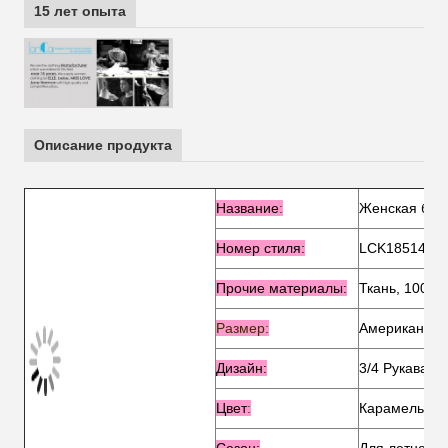
15 лет опыта
Описание продукта
Название
:
Женская блуз
Номер стиля:
LCK185145
Прочие материалы:
Ткань, 100% 
Размер:
Американский
Дизайн:
3/4 Рукава и
Цвет
:
Карамельная