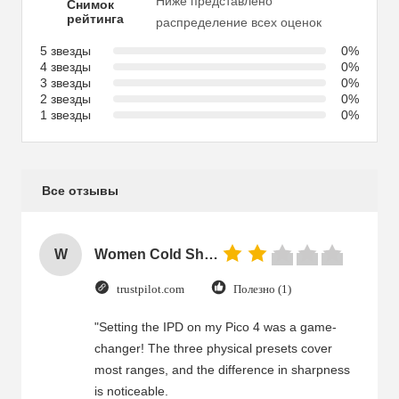
Ниже представлено
Снимок
рейтинга
распределение всех оценок
5 звезды
0%
4 звезды
0%
3 звезды
0%
2 звезды
0%
1 звезды
0%
Все отзывы
W
Women Cold Shoulder V Neck Rayon Blouse
trustpilot.com
Полезно (1)
"Setting the IPD on my Pico 4 was a game-
changer! The three physical presets cover
most ranges, and the difference in sharpness
is noticeable.