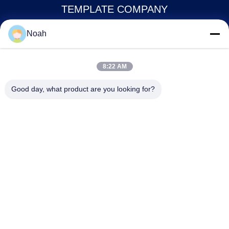
TEMPLATE COMPANY
Noah
noahecer@ecer.uu.com
86-0755-13800839500
8:22 AM
Международный финансовый центр Shuntian, район Юхуа,
Good day, what product are you looking for?
город Чанша, провинция Хунань
Китай Хорошее качество Пластиковая папка документа Доставщик.
2021-2026 Changsha Yixuan Technology 99714 Template Company Все
права защищены.