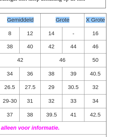
Gemiddeld
Grote
X Grote
8
12
14
-
16
38
40
42
44
46
42
46
50
34
36
38
39
40.5
26.5
27.5
29
30.5
32
29-30
31
32
33
34
37
38
39.5
41
42.5
lleen voor informatie.