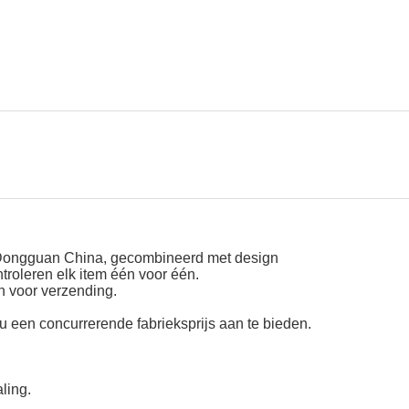
in Dongguan China, gecombineerd met design
roleren elk item één voor één.
jn voor verzending.
 u een concurrerende fabrieksprijs aan te bieden.
ling.
.
n binnen 24 uur antwoorden.