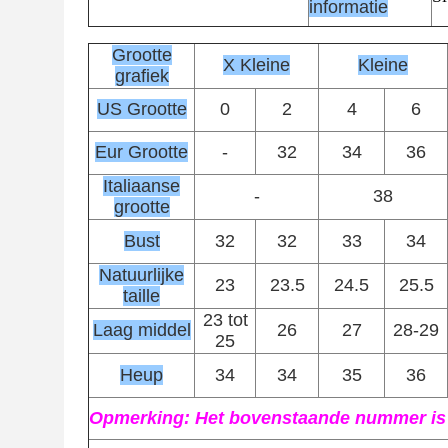
informatie
Grootte
X Kleine
Kleine
grafiek
US Grootte
0
2
4
6
Eur Grootte
-
32
34
36
Italiaanse
-
38
grootte
Bust
32
32
33
34
Natuurlijke
23
23.5
24.5
25.5
taille
23 tot
Laag middel
26
27
28-29
25
Heup
34
34
35
36
Opmerking: Het bovenstaande nummer is a