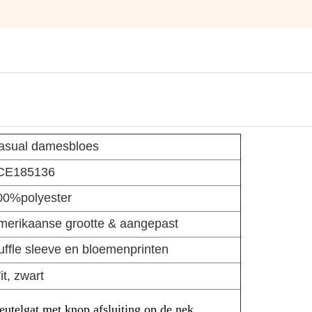
asual damesbloes
CE185136
00%
polyester
merikaanse grootte & aangepast
uffle sleeve en bloemenprinten
t, zwart
eutelgat met knop afsluiting op de nek