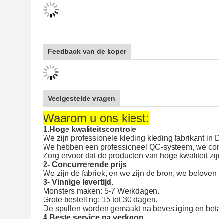
Feedback van de koper
Veelgestelde vragen
Waarom u ons kiest:
1.Hoge kwaliteitscontrole
We zijn professionele kleding kleding fabrikant 
We hebben een professioneel QC-systeem, we cont
Zorg ervoor dat de producten van hoge kwaliteit zi
2- Concurrerende prijs
We zijn de fabriek, en we zijn de bron, we beloven
3- Vinnige levertijd.
Monsters maken: 5-7 Werkdagen.
Grote bestelling: 15 tot 30 dagen.
De spullen worden gemaakt na bevestiging en beta
4.Beste service na verkoop
We bieden 24 uur klantenservice voor onze klanten
E-mail of bel ons voor eventuele vragen, wij zulle