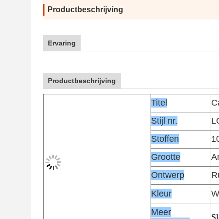
Productbeschrijving
Ervaring
Productbeschrijving
Titel
C
Stijl nr.
L
Stoffen
1
Grootte
A
Ontwerp
R
Kleur
Wi
Meer
Sl