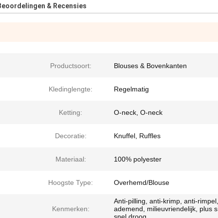
Beoordelingen & Recensies
Productsoort:
Blouses & Bovenkanten
Kledinglengte:
Regelmatig
Ketting:
O-neck, O-neck
Decoratie:
Knuffel, Ruffles
Materiaal:
100% polyester
Hoogste Type:
Overhemd/Blouse
Anti-pilling, anti-krimp, anti-rimpel
Kenmerken:
ademend, milieuvriendelijk, plus s
snel droog