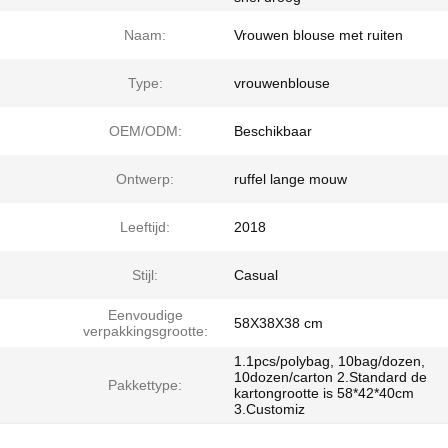
Naam:
Vrouwen blouse met ruiten
Type:
vrouwenblouse
OEM/ODM:
Beschikbaar
Ontwerp:
ruffel lange mouw
Leeftijd:
2018
Stijl:
Casual
Eenvoudige
58X38X38 cm
verpakkingsgrootte:
1.1pcs/polybag, 10bag/dozen,
10dozen/carton 2.Standard de
Pakkettype:
kartongrootte is 58*42*40cm
3.Customiz