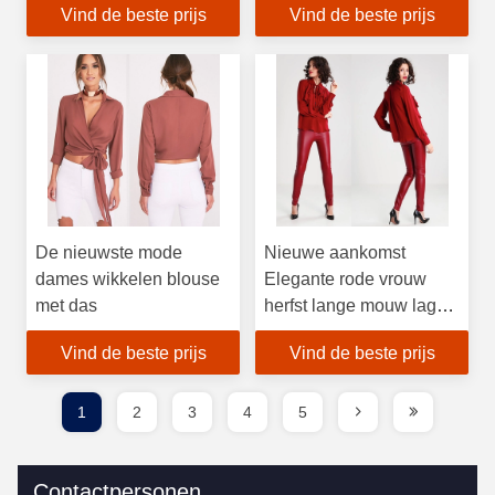
Vind de beste prijs
Vind de beste prijs
De nieuwste mode
Nieuwe aankomst
dames wikkelen blouse
Elegante rode vrouw
met das
herfst lange mouw lage
V-hals blouse en dames
Vind de beste prijs
Vind de beste prijs
shirt
1
2
3
4
5
Contactpersonen