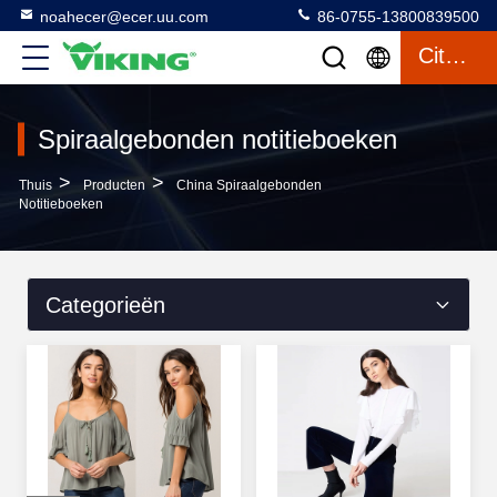
noahecer@ecer.uu.com
86-0755-13800839500
Citaat
Spiraalgebonden notitieboeken
>
>
Thuis
Producten
China Spiraalgebonden
Notitieboeken
Categorieën