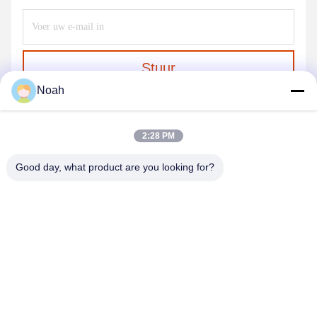
Stuur
Noah
2:28 PM
Good day, what product are you looking for?
CHANGSHA YIXUAN TECHNOLOGY 99714
TEMPLATE COMPANY
noahecer@ecer.uu.com
86-0755-13800839500
Shuntian International Financial Center, district Yuhua,