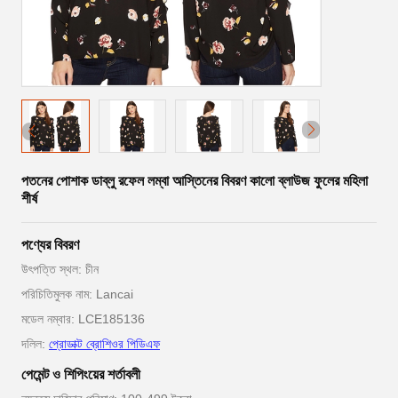
পতনের পোশাক ডাব্লু রফেল লম্বা আস্তিনের বিবরণ কালো ব্লাউজ ফুলের মহিলা
শীর্ষ
পণ্যের বিবরণ
উৎপত্তি স্থল: চীন
পরিচিতিমুলক নাম: Lancai
মডেল নম্বার: LCE185136
দলিল:
প্রোডাক্ট ব্রোশিওর পিডিএফ
পেমেন্ট ও শিপিংয়ের শর্তাবলী