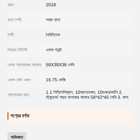
বয়স:
2018
হাতা শৈলী:
লম্বা হাতা
শৈলী:
নৈমিত্তিক
বিক্রয় ইউনিট:
একক পয়েন্ট
একক প্যাকেজের আকার:
58X38X38 সেমি
একক মোট ওজন:
16.75 কেজি
1.1 পিসি/পলিব্যাগ, 10ব্যাগ/ডজন, 10ডজন/কার্টন 2.
প্যাকেজের ধরন:
স্ট্যান্ডার্ড শক্ত কাগজের আকার 58*42*40 সেমি 3. কাস্
পণ্যের বর্ণনা
অভিজ্ঞতা