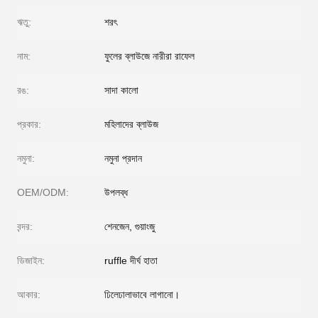
ঋতু:
শরৎ
নাম:
ফুলের ব্লাউজে নারীরা রাফেল
রঙ:
সাদা কালো
প্রকার:
মহিলাদের ব্লাউজ
নমুনা:
নমুনা প্রদান
OEM/ODM:
উপলব্ধ
বন্দর:
শেনজেন, গুয়াংজু
ডিজাইন:
ruffle দীর্ঘ হাতা
আকার:
ঢিলেঢালাভাবে লাগানো।