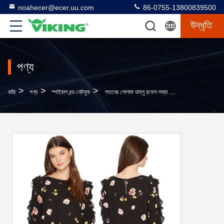
noahecer@ecer.uu.com
86-0755-13800839500
উদ্ধৃতি
পণ্য
>
>
>
বাড়ি
পণ্য
স্পাইরাল বন্ড নোটবুক
পতনের পোশাক ডাব্লু রফেল লম্বা আস্তিনের বিবরণ কালো ব্লাউজ ফুলের মহিলা শীর্ষ