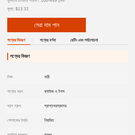
ন্যূনতম চাহিদার পরিমাণ: 100-499 টুকরা
মূল্য: $13.32
সেরা দাম পান
পণ্যের বিবরণ
পণ্যের বর্ণনা
রেটিং এবং পর্যালোচনা
পণ্যের বিবরণ
লিঙ্গ:
নারী
পণ্যের ধরন:
ব্লাউজ ও টপস
বয়স গ্রুপ:
প্রাপ্তবয়স্কদের
পোশাকের দৈর্ঘ্য:
নিয়মিত
প্যাটার্ন প্রকার:
ফুলের