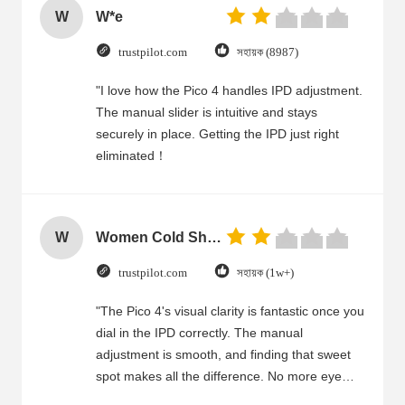
W
W*e
trustpilot.com
সহায়ক (8987)
"I love how the Pico 4 handles IPD adjustment.
The manual slider is intuitive and stays
securely in place. Getting the IPD just right
eliminated！
W
Women Cold Shoulder V Neck Rayon Blouse
trustpilot.com
সহায়ক (1w+)
"The Pico 4's visual clarity is fantastic once you
dial in the IPD correctly. The manual
adjustment is smooth, and finding that sweet
spot makes all the difference. No more eye
strain during long sessions. Highly recommend