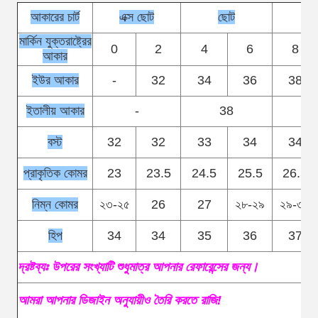
আকারের চার্ট
এক্স ছোট
ছোট
মা
মার্কিন যুক্তরাষ্ট্রের
0
2
4
6
8
আকার
ইউর আকার
-
32
34
36
38
ইতালীয় আকার
-
38
বস্ট
32
32
33
34
34
প্রাকৃতিক কোমর
23
23.5
24.5
25.5
26.5
নিম্ন কোমর
২৩-২৫
26
27
২৮-২৯
২৯-৩০
হিপ
34
34
35
36
37
দ্রষ্টব্যঃ উপরের সংখ্যাটি শুধুমাত্র আপনার রেফারেন্সের জন্য।
আমরা আপনার ডিজাইন অনুযায়ীও তৈরি করতে রাজি!