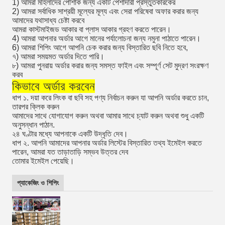
1) আমরা মহিলাদের পোশাক জন্য একটি পেশাদারী প্রস্তুতকারকের
2) আমরা সর্বাধিক সাশ্রয়ী মূল্যের মূল্য এবং সেরা পরিষেবা অফার করার জন্য
আমাদের যথাসাধ্য চেষ্টা করবে
আমরা কাস্টমাইজড আকার বা প্লাস আকার গ্রহণ করতে পারেন।
4) আমরা আপনার অর্ডার আগে মানের পর্যালোচনা জন্য নমুনা পাঠাতে পারেন।
6) আমরা শিপিং আগে আপনি চেক করার জন্য বিস্তারিত ছবি নিতে হবে,
৭) আমরা সময়মত অর্ডার দিতে পারি।
৮) আমরা পুনরায় অর্ডার করার জন্য সমস্ত ফাইল এবং সম্পূর্ণ সেট মুদ্রণ সংরক্ষণ
করব
কিভাবে অর্ডার করবেন
ধাপ ১. দয়া করে লিংক বা ছবি সহ পণ্য নির্বাচন করুন যা আপনি অর্ডার করতে চান,
তারপর ক্লিক করুন
আমাদের সাথে যোগাযোগ করুন অথবা আমার সাথে চ্যাট করুন অথবা শুধু একটি
অনুসন্ধান পাঠান.
২৪ ঘণ্টার মধ্যে আপনাকে একটি উদ্ধৃতি দেব।
ধাপ ২. আপনি আমাদের আপনার অর্ডার লিস্টের বিস্তারিত তথ্য ইমেইল করতে
পারেন, আমরা যত তাড়াতাড়ি সম্ভব উত্তর দেব
তোমার ইমেইল পেয়েছি।
প্যাকেজিং ও শিপিং