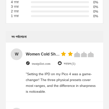
4 তারা
0%
3 তারা
0%
2 তারা
0%
1 তারা
0%
সব পর্যালোচনা
W
Women Cold Shoulder V Neck Rayon Blouse
trustpilot.com
সহায়ক (1)
"Setting the IPD on my Pico 4 was a game-
changer! The three physical presets cover
most ranges, and the difference in sharpness
is noticeable.