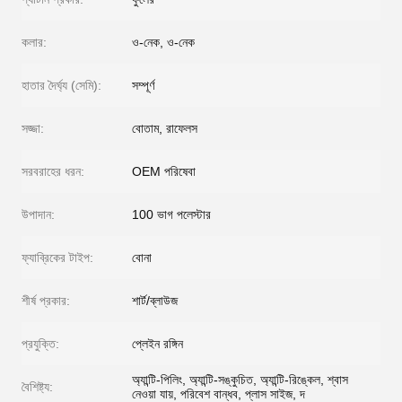
কলার:
ও-নেক, ও-নেক
হাতার দৈর্ঘ্য (সেমি):
সম্পূর্ণ
সজ্জা:
বোতাম, রাফেলস
সরবরাহের ধরন:
OEM পরিষেবা
উপাদান:
100 ভাগ পলেস্টার
ফ্যাব্রিকের টাইপ:
বোনা
শীর্ষ প্রকার:
শার্ট/ব্লাউজ
প্রযুক্তি:
প্লেইন রঙ্গিন
অ্যান্টি-পিলিং, অ্যান্টি-সঙ্কুচিত, অ্যান্টি-রিঙ্কেল, শ্বাস
বৈশিষ্ট্য:
নেওয়া যায়, পরিবেশ বান্ধব, প্লাস সাইজ, দ