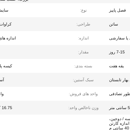
فصل پاييز
نوع:
سایش
ساتن
طراحی:
کراوات 
یا سفارشی
اندازه:
اندازه های
7-15 روز
مقدار:
یقه هفت
بسته بندی:
کیسه پل
سبک آستین:
آست
طور تصادفی
واحد های فروش:
واح
تر
وزن ناخالص واحد:
16.75 کیلوگرم
 / پلی کیسه، 10 کیسه / دوجین،
دوجین / کارتن 2. اندازه کارتن