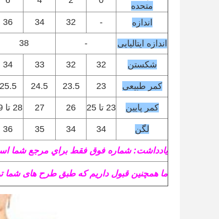
6
4
2
0
متحده
36
34
32
-
اندازه
38
-
اندازه ایتالیایی
شکستن
32
32
33
34
کمر طبیعی
23
23.5
24.5
25.5
کمر پایین
23 تا 25
26
27
28 تا 29
لگن
34
34
35
36
يادداشت: شماره فوق فقط براي مرجع شما اس
ما همچنین قبول داریم که طبق طرح های شما تول