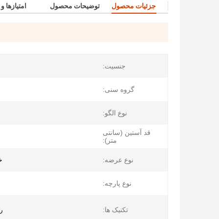
جزئیات محصول
توضیحات محصول
امتیازها و
جنسیت:
گروه سنی:
نوع الگو:
قد آستین (سانتی
متر):
نوع عرضه:
خ
نوع پارچه:
تکنیک ها:
ر