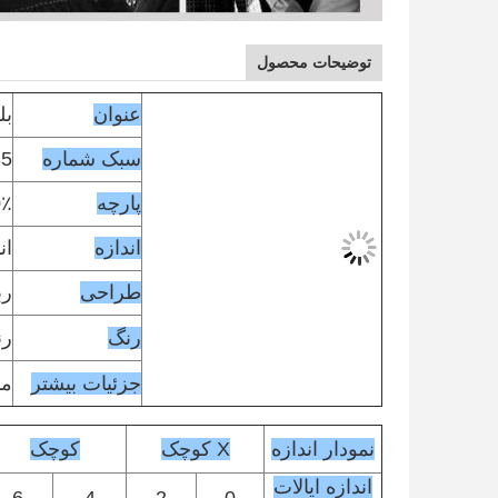
توضیحات محصول
عنوان
بل
سبک شماره
35
پارچه
100٪
اندازه
ان
طراحی
رب
رنگ
رن
جزئیات بیشتر
مدل 177 سا
نمودار اندازه
X کوچک
کوچک
اندازه ایالات