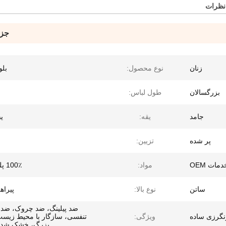
 نظرات
جزئ
زنان
نوع محصول:
بلو
بزرگسالان
طول لباس:
جامد
یقه:
ی
پر شده
تزیین:
دمات OEM
مواد:
100٪ پلی استر
ساتن
نوع بالا:
پیراه
ضد پیلینگ، ضد چروک، ضد
نگرزی ساده
ویژگی:
تنفسی، سازگار با محیط زیست
بزرگ، خشک شدن