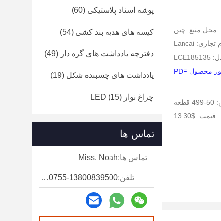
پوشه اسناد پلاستیکی
(60)
محل منبع: چین
کیسه های هدیه بند کشی
(54)
 تجاری: Lancai
دفترچه یادداشت های گره دار
(49)
LCE18
 محصول PDF
یادداشت های چسبنده شکل
(19)
چراغ نوار LED
(15)
طعه
قیمت: $13.30
تماس ها
تماس ها:
Miss. Noah
تلفن:
86-0755-13800839500