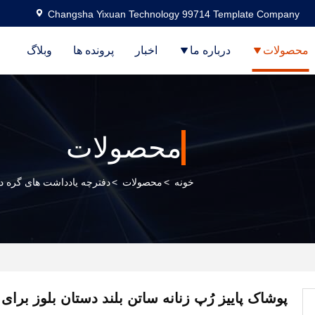
Changsha Yixuan Technology 99714 Template Company
محصولات
درباره ما
اخبار
پرونده ها
وبلاگ
محصولات
خونه
>
محصولات
>
دفترچه یادداشت های گره دا
پوشاک پاییز رُپ زنانه ساتن بلند دستان بلوز برای 