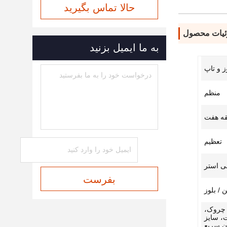
حالا تماس بگیرید
یات محصول
به ما ایمیل بزنید
ز و تاپ
منظم
قه هفت
تعظیم
بفرست
ن / بلوز
 چروک،
، سایز
 سریع