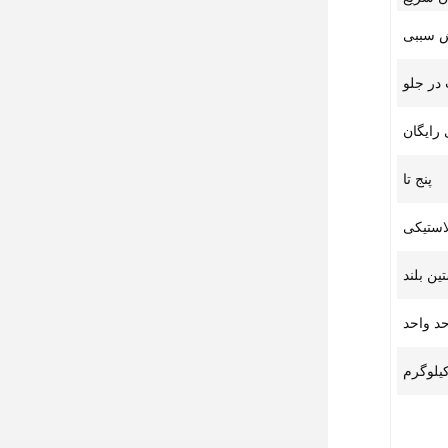
 سببی
در جلو
 رایگان
پنج تا
استیکی
ین بلند
د واحد