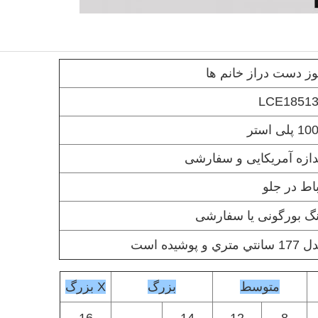
وز دست دراز خانم ها
LCE1851
 پلی استر
دازه آمریکایی و سفارشی
اط در جلو
گ بورگونی یا سفارشی
نتي متري و پوشيده است
متوسط
بزرگ
X بزرگ