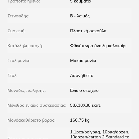
Τροποποιημένο:
5 κομμάτια
Στενοειδής:
Β - λαιμός
Συσκευή:
Πλαστική σακούλα
Κατάλληλη εποχή:
Φθινόπωρο άνοιξη καλοκαίρι
Στυλ μανίκι:
Μακρύ μανίκι
Στυλ:
Ασυνήθιστο
Μονάδες πώλησης:
Ενιαίο στοιχείο
Μέγεθος ενιαίας συσκευασίας:
58X38X38 εκατ.
Μονόακαθάριστο βάρος:
160,75 kg
1.1pcs/polybag, 10bag/dozen,
10dozen/carton 2.Standard το