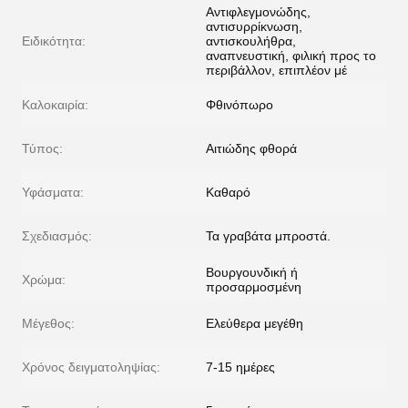
Αντιφλεγμονώδης,
αντισυρρίκνωση,
Ειδικότητα:
αντισκουλήθρα,
αναπνευστική, φιλική προς το
περιβάλλον, επιπλέον μέ
Καλοκαιρία:
Φθινόπωρο
Τύπος:
Αιτιώδης φθορά
Υφάσματα:
Καθαρό
Σχεδιασμός:
Τα γραβάτα μπροστά.
Βουργουνδική ή
Χρώμα:
προσαρμοσμένη
Μέγεθος:
Ελεύθερα μεγέθη
Χρόνος δειγματοληψίας:
7-15 ημέρες