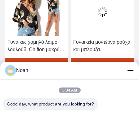
Γυναίκες χαμηλό λαιμό
Γυναικεία μοντέρνα ρούχα
λουλούδι Chiffon μακρύ
και μπλούζα.
μανίκι Top
Βρείτε την καλύτερη τιμή
Βρείτε την καλύτερη τιμή
Noah
5:34 AM
Good day, what product are you looking for?
CHANGSHA YIXUAN TECHNOLOGY 99714
TEMPLATE COMPANY