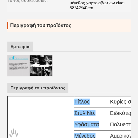
Τύπος συσκευασίας:
μέγεθος χαρτοκιβωτίων είναι
58*42*40cm
Περιγραφή του προϊόντος
Εμπειρία
Περιγραφή του προϊόντος
Τίτλος
Κυρίες σατ
Στυλ Νο.
Ειδικότερα:
Υφάσματα
Πολυεστέρ
Μέγεθος
Αμερικανικ