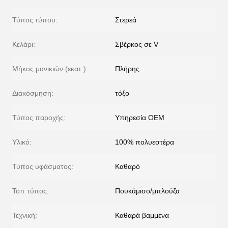
Τύπος τύπου:
Στερεά
Κελάρι:
Σβέρκος σε V
Μήκος μανικιών (εκατ.):
Πλήρης
Διακόσμηση:
τόξο
Τύπος παροχής:
Υπηρεσία OEM
Υλικό:
100% πολυεστέρα
Τύπος υφάσματος:
Καθαρό
Τοπ τύπος:
Πουκάμισο/μπλούζα
Τεχνική:
Καθαρά βαμμένα