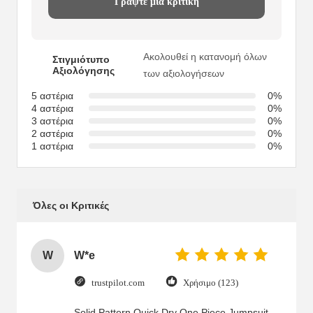
Γράψτε μια κριτική
Ακολουθεί η κατανομή όλων
Στιγμιότυπο
Αξιολόγησης
των αξιολογήσεων
5 αστέρια
0%
4 αστέρια
0%
3 αστέρια
0%
2 αστέρια
0%
1 αστέρια
0%
Όλες οι Κριτικές
W
W*e
trustpilot.com
Χρήσιμο (123)
Solid Pattern Quick Dry One Piece Jumpsuit