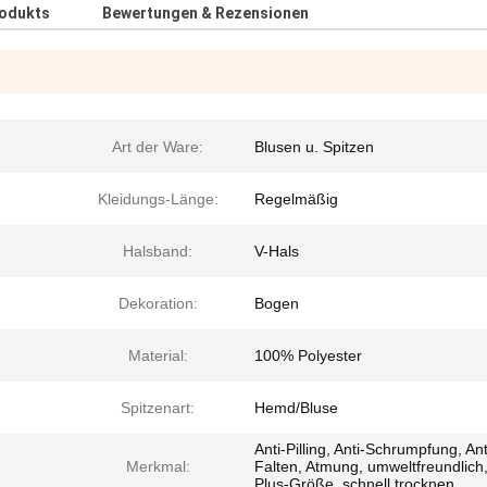
rodukts
Bewertungen & Rezensionen
Art der Ware:
Blusen u. Spitzen
Kleidungs-Länge:
Regelmäßig
Halsband:
V-Hals
Dekoration:
Bogen
Material:
100% Polyester
Spitzenart:
Hemd/Bluse
Anti-Pilling, Anti-Schrumpfung, Ant
Merkmal:
Falten, Atmung, umweltfreundlich
Plus-Größe, schnell trocknen