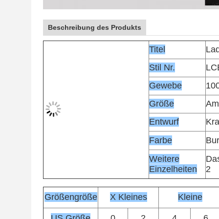
Beschreibung des Produkts
Titel
Lad
Stil Nr.
LC
Gewebe
100
Größe
Ame
Entwurf
Kra
Farbe
Bu
Weitere
Das
Einzelheiten
2
Größengröße
X Kleines
Kleine
US Größe
0
2
4
6