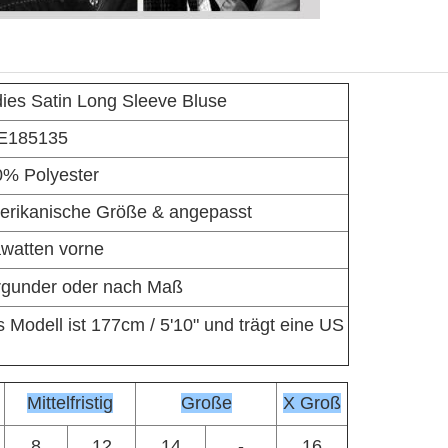
ies Satin Long Sleeve Bluse
E185135
% Polyester
rikanische Größe & angepasst
watten vorne
rgunder oder nach Maß
 Modell ist 177cm / 5'10" und trägt eine US
Mittelfristig
Große
X Groß
8
12
14
-
16