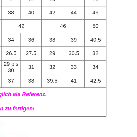
38
40
42
44
46
42
46
50
34
36
38
39
40.5
26.5
27.5
29
30.5
32
29 bis
31
32
33
34
30
37
38
39.5
41
42.5
lich als Referenz.
 zu fertigen!