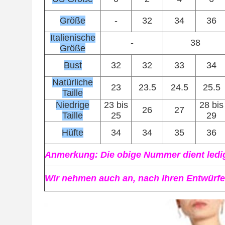
Größe
-
32
34
36
Italienische
-
38
Größe
Bust
32
32
33
34
Natürliche
23
23.5
24.5
25.5
Taille
Niedrige
23 bis
28 bis
26
27
Taille
25
29
Hüfte
34
34
35
36
Anmerkung: Die obige Nummer dient ledig
Wir nehmen auch an, nach Ihren Entwürfen