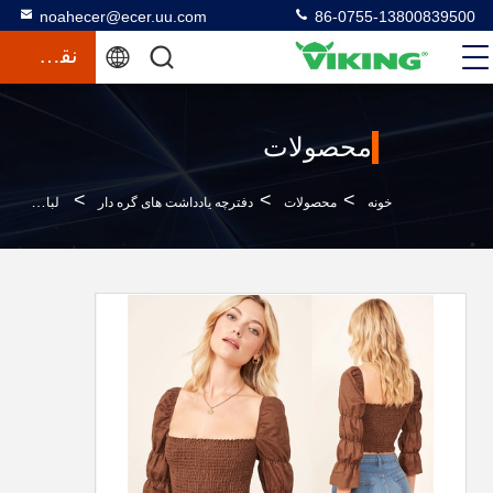
noahecer@ecer.uu.com
86-0755-13800839500
نقل قول
محصولات
>
>
>
خونه
محصولات
دفترچه یادداشت های گره دار
لباس بوهو زنانه کت و شلوار سیگار کشیدن برای زنان