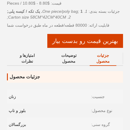
قیمت: $8.80 - $10.80 / Pieces
جزئیات بسته بندی:
1. One piece/poly bag;
1. یک تکه / کیسه پلی;
2. Carton size 58CM*42CM*40CM;
قابلیت ارائه: 80000 قطعه/قطعه در ماه طبق درخواست شما
بهترین قیمت رو بدست بیار
جزئیات
توضیحات
امتیازها و
محصول
محصول
نظرات
جزئیات محصول
جنسیت:
زنان
نوع محصول:
بلوز و تاپ
گروه سنی:
بزرگسالان