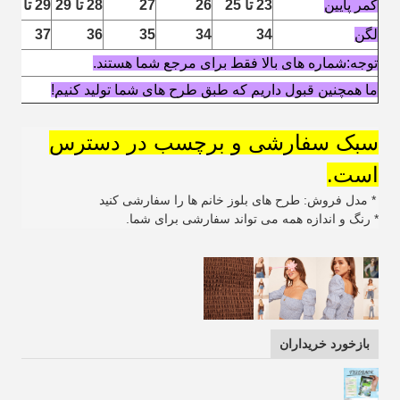
کمر پایین
23 تا 25
26
27
28 تا 29
29 تا 30
لگن
34
34
35
36
37
توجه:شماره های بالا فقط برای مرجع شما هستند.
ما همچنین قبول داریم که طبق طرح های شما تولید کنیم!
سبک سفارشی و برچسب در دسترس
است.
* مدل فروش: طرح های بلوز خانم ها را سفارشی کنید
* رنگ و اندازه همه می تواند سفارشی برای شما.
بازخورد خریداران