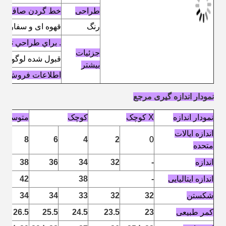
طراحی
خط گردن صاف و آس
رنگ
قهوه ای و سفارشی
. براي طراحي تابس
جزئیات
قبول شده لوگو و
بیشتر
اطلاعات فروش +8615016859029
نمودار اندازه گیری مرجع
نمودار اندازه
X کوچک
کوچک
متوسط
اندازه ایالات
8
6
4
2
0
متحده
اندازه
-
32
34
36
38
اندازه ایتالیایی
-
38
42
شکستن
32
32
33
34
34
کمر طبیعی
23
23.5
24.5
25.5
26.5