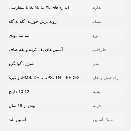
اندازه:
اندازه های S، M، L، XL یا سفارشی
سبک:
رویه برش خورده، گاه به گاه
نوع:
نیم تنه دودی
طراحی:
آستین های پف کرده و یقه صاف
بندر:
شنژن، گوانگژو
راه حمل و نقل:
EMS، DHL، UPS، TNT، FEDEX، و غیره
بخیه:
10-12 / اینچ
تجربه:
بیش از 18 سال
سبک آستین:
آستین بلند