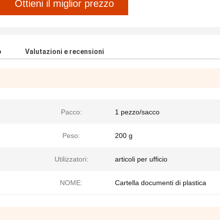
Ottieni il miglior prezzo
o
Valutazioni e recensioni
Pacco:
1 pezzo/sacco
Peso:
200 g
Utilizzatori:
articoli per ufficio
NOME:
Cartella documenti di plastica