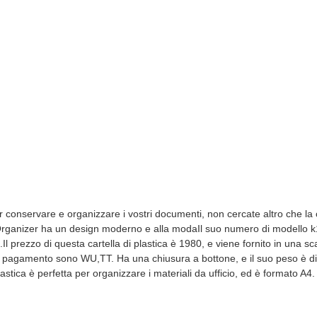
r conservare e organizzare i vostri documenti, non cercate altro che la c
 Organizer ha un design moderno e alla modaIl suo numero di modello k
.Il prezzo di questa cartella di plastica è 1980, e viene fornito in una sc
i di pagamento sono WU,TT. Ha una chiusura a bottone, e il suo peso è d
stica è perfetta per organizzare i materiali da ufficio, ed è formato A4.