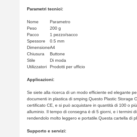
Parametri tecnici:
Nome
Parametro
Peso
200 g
Pacco
1 pezzo/sacco
Spessore
0.5 mm
Dimensione
A4
Chiusura
Buttone
Stile
Di moda
Utilizzatori
Prodotti per ufficio
Applicazioni:
Se siete alla ricerca di un modo efficiente ed elegante pe
documenti in plastica di smping.Questo Plastic Storage
certificato CE, e si può acquistare in quantità di 100 o più
alluminio. Il tempo di consegna è di 5 giorni, e i termin
rendendolo molto leggero e portatile.Questa cartella di pla
Supporto e servizi: