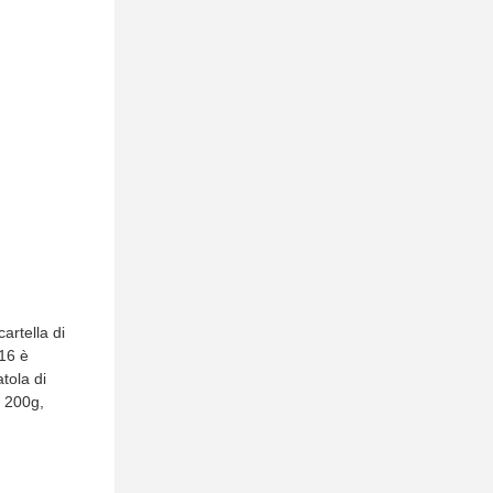
artella di
16 è
atola di
i 200g,