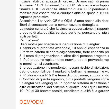
nuziale, abiti da ragazza di fiori, ecc.Usiamo satin di prima
Abbiamo 7 DPT funzionali. Sono DPT di ricerca e sviluppo
finanza e DPT di vendita. Abbiamo quasi 300 dipendenti e 
mensile può essere fino a 2000pcs abiti da sposa e 10000p
capacità produttiva.
Accettiamo il servizio OEM e ODM. Siamo anche alla ricerca 
liberi di contattarci per la comunicazione dettagliata.
La nostra cultura è che la sincera cooperazione, il rapport
prodotto di alta qualità, servizio perfetto, pensando di più 
abiti perfetti.
Perche' noi?
Dieci motivi per scegliere la depurazione di Xiangtai:
1. fabbrica di proprietà aziendale, 10 anni di esperienza nell
2Perfetta catena di approvvigionamento, forte capacità p
3. Il team di progettazione di oltre dieci persone progett
4. Può produrre rapidamente nuovi prodotti, provando rapi
le merci non si scontrano;
5- progettazione indipendente, nessun rischio di violazion
6Sono disponibili per il marketing bellissime immagini e video
7. Professionale R & D e team di produzione, supportan
8Controllo di qualità rigoroso, tutti i prodotti vengono co
9Xiangtai Scavenging ha un rigoroso sistema di gestione
altre certificazioni del sistema di qualità, ecc.I quali metto
10- Più di 30 brevetti tecnici, eccellente qualità è la garanz
OEM/ODM