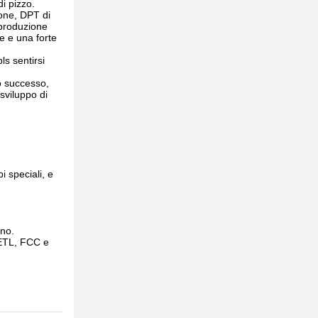
di pizzo.
one, DPT di
 produzione
e e una forte
ls sentirsi
ro successo,
 sviluppo di
 speciali, e
nno.
 ETL, FCC e