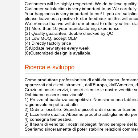
Customers will be highly respected. We do believe quality i
Customer satisfaction is very important to us.We carefully 
Your happiness is very important to me! If you are satisfie
please leave us a positive 5-star feedback as this will e
We promise that we will do our utmost to offer you first-cl
(1) More than 10 year manufacturing experience
(2) Quality guarantee: double checked by QC
(3) Low MOQ, accept OEM
(4) Directly factory price
(5)Update new styles every week
(6)Customized design is available.
Ricerca e sviluppo
Come produttore professionista di abiti da sposa, fornia
apprezzati dai clienti stranieri., dall'Europa, dall'America, 
Grazie ai nostri servizi, i nostri clienti e le nostre vendit
Dobbiamo essere eccezionali!
1) Prezzo abbastanza competitivo. Non siamo una fabbrica 
ragionevole rispetto ad altri.
2) Ordine flessibile. Grandi o piccoli ordini sono entrambe
3) Eccellente qualità. Abbiamo prodotto abbigliamento per
4) consegna tempestiva.
5) Il team di vendita: i nostri impiegati fanno sempre del l
Speriamo sinceramente di poter stabilire relazioni commerci