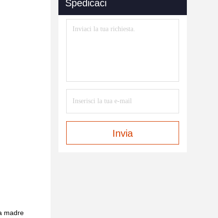
Spedicaci
Invia
 da madre