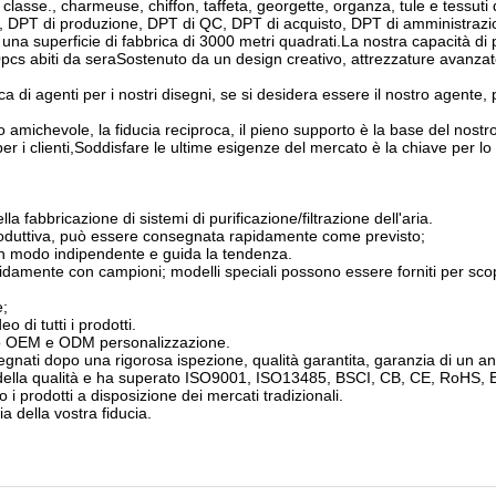
 classe., charmeuse, chiffon, taffeta, georgette, organza, tule e tessuti 
, DPT di produzione, DPT di QC, DPT di acquisto, DPT di amministrazi
una superficie di fabbrica di 3000 metri quadrati.La nostra capacità di
cs abiti da seraSostenuto da un design creativo, attrezzature avanzat
di agenti per i nostri disegni, se si desidera essere il nostro agente, p
o amichevole, la fiducia reciproca, il pieno supporto è la base del nost
per i clienti,Soddisfare le ultime esigenze del mercato è la chiave per lo
a fabbricazione di sistemi di purificazione/filtrazione dell'aria.
roduttiva, può essere consegnata rapidamente come previsto;
a in modo indipendente e guida la tendenza.
damente con campioni; modelli speciali possono essere forniti per scopi
e;
 di tutti i prodotti.
do OEM e ODM personalizzazione.
nsegnati dopo una rigorosa ispezione, qualità garantita, garanzia di un a
 della qualità e ha superato ISO9001, ISO13485, BSCI, CB, CE, RoHS,
no i prodotti a disposizione dei mercati tradizionali.
ia della vostra fiducia.