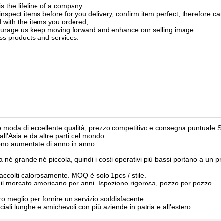
s the lifeline of a company.
inspect items before for you delivery, confirm item perfect, therefore ca
d with the items you ordered,
ncourage us keep moving forward and enhance our selling image.
ass products and services.
mo moda di eccellente qualità, prezzo competitivo e consegna puntuale.
dall'Asia e da altre parti del mondo.
e sono aumentate di anno in anno.
né grande né piccola, quindi i costi operativi più bassi portano a un p
 accolti calorosamente. MOQ è solo 1pcs / stile.
 il mercato americano per anni. Ispezione rigorosa, pezzo per pezzo.
oro meglio per fornire un servizio soddisfacente.
ali lunghe e amichevoli con più aziende in patria e all'estero.