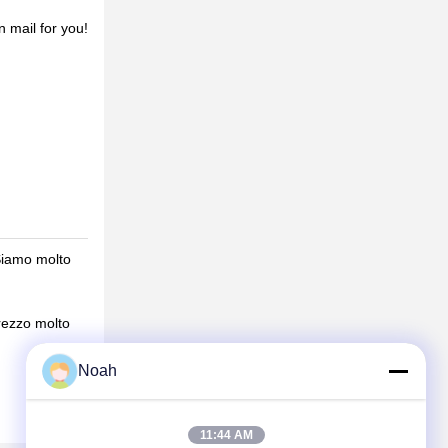
n mail for you!
Siamo molto
rezzo molto
Noah
11:44 AM