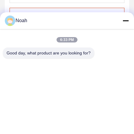
Gönder
Noah
6:33 PM
Good day, what product are you looking for?
CHANGSHA YIXUAN TECHNOLOGY 99714
TEMPLATE COMPANY
noahecer@ecer.uu.com
86-0755-13800839500
Shuntian Uluslararası Finans Merkezi, Yuhua Bölgesi,
Changsha Şehri, Hunan Eyaleti