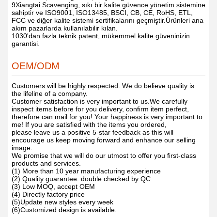
9Xiangtai Scavenging, sıkı bir kalite güvence yönetim sistemine
sahiptir ve ISO9001, ISO13485, BSCI, CB, CE, RoHS, ETL,
FCC ve diğer kalite sistemi sertifikalarını geçmiştir.Ürünleri ana
akım pazarlarda kullanılabilir kılan.
1030'dan fazla teknik patent, mükemmel kalite güveninizin
garantisi.
OEM/ODM
Customers will be highly respected. We do believe quality is
the lifeline of a company.
Customer satisfaction is very important to us.We carefully
inspect items before for you delivery, confirm item perfect,
therefore can mail for you! Your happiness is very important to
me! If you are satisfied with the items you ordered,
please leave us a positive 5-star feedback as this will
encourage us keep moving forward and enhance our selling
image.
We promise that we will do our utmost to offer you first-class
products and services.
(1) More than 10 year manufacturing experience
(2) Quality guarantee: double checked by QC
(3) Low MOQ, accept OEM
(4) Directly factory price
(5)Update new styles every week
(6)Customized design is available.