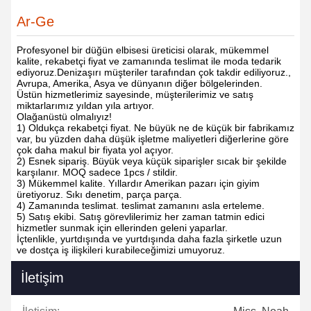
Ar-Ge
Profesyonel bir düğün elbisesi üreticisi olarak, mükemmel
kalite, rekabetçi fiyat ve zamanında teslimat ile moda tedarik
ediyoruz.Denizaşırı müşteriler tarafından çok takdir ediliyoruz.,
Avrupa, Amerika, Asya ve dünyanın diğer bölgelerinden.
Üstün hizmetlerimiz sayesinde, müşterilerimiz ve satış
miktarlarımız yıldan yıla artıyor.
Olağanüstü olmalıyız!
1) Oldukça rekabetçi fiyat. Ne büyük ne de küçük bir fabrikamız
var, bu yüzden daha düşük işletme maliyetleri diğerlerine göre
çok daha makul bir fiyata yol açıyor.
2) Esnek sipariş. Büyük veya küçük siparişler sıcak bir şekilde
karşılanır. MOQ sadece 1pcs / stildir.
3) Mükemmel kalite. Yıllardır Amerikan pazarı için giyim
üretiyoruz. Sıkı denetim, parça parça.
4) Zamanında teslimat. teslimat zamanını asla erteleme.
5) Satış ekibi. Satış görevlilerimiz her zaman tatmin edici
hizmetler sunmak için ellerinden geleni yaparlar.
İçtenlikle, yurtdışında ve yurtdışında daha fazla şirketle uzun
ve dostça iş ilişkileri kurabileceğimizi umuyoruz.
İletişim