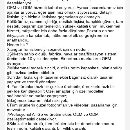
destekleniyor.
OEM ve ODM hizmeti kabul ediyoruz. Ayrıca tasarımlarımız için
ajanlar arıyoruz, eğer ajanımız olmak istiyorsanız, detaylı
iletişim için bizimle iletişime geçmekten çekinmeyin.
Kültürümüz, samimi işbirliği, dostluk ilişkisi, karşılıklı güven, tam
destek, başarımızın temelidir. Yüksek kaliteli ürün, mükemmel
hizmet, müşteriler için daha fazla düşünme,Pazarın en son
ihtiyaçlarını karşılamak, mükemmel elbise geliştirmenin
anahtarıdır..
Neden biz?
Xiangtai Temizleme'yi seçmek için on neden:
1Şirketin sahip olduğu fabrika, hava arıtma/filtrasyon sistemi
üretiminde 10 yıllık deneyim. Birinci sıra markaların OEM
deneyimi
2Mükemmel tedarik zinciri, güçlü üretim kapasitesi, planlandığı
gibi hızlıca teslim edilebilir;
3On'dan fazla kişilik tasarım ekibi bağımsız olarak tasarım
yapıyor ve trendi yönetiyor.
4. Yeni ürünleri hızlı bir şekilde üretebilir, örneklerle hızlı bir
şekilde kanıtlayabilir; Özel amaçlar için özel modeller
sağlanabilir ve mallar çarpışmaz;
5Bağımsız tasarım, ihlal riski yok;
6Tüm ürünlerin güzel fotoğrafları ve videoları pazarlama için
mevcuttur.
7Profesyonel Ar-Ge ve üretim ekibi, OEM ve ODM
özelleştirmesini destekliyor.
8Sıkı kalite kontrolü, tüm ürünler sıkı bir denetimden sonra
teslim edilir, kaliteli garanti, bir yıllık garanti.