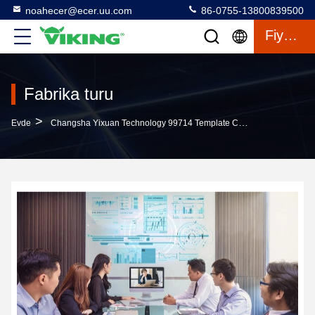
noahecer@ecer.uu.com
86-0755-13800839500
Fiyat Teklifi
Fabrika turu
>
Evde
Changsha Yixuan Technology 99714 Template Company Fabrika Turu