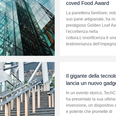
coved Food Award
La panetteria familiare, nota
suo pane artigianale, ha ric
prestigioso Golden Loaf A
l'eccellenza nella
cottura.L'onorificenza è un
testimonianza dell'impegno
panetteria ad usare solo gli
ingredienti migliori..
Il gigante della tecnol
lancia un nuovo gadg
rivoluzionario
In un evento storico, TechC
ha presentato la sua ultima
invenzione, un dispositivo 
e potente che promette di