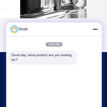
nibile
mo.
Noah
3:29 AM
Good day, what product are you looking 
for?
CONTATTACI
noahecer@ecer.uu.com
86-0755-13800839500
Centro finanziario internazionale di Shuntian,
distretto di Yuhua, città di Changsha, provincia di