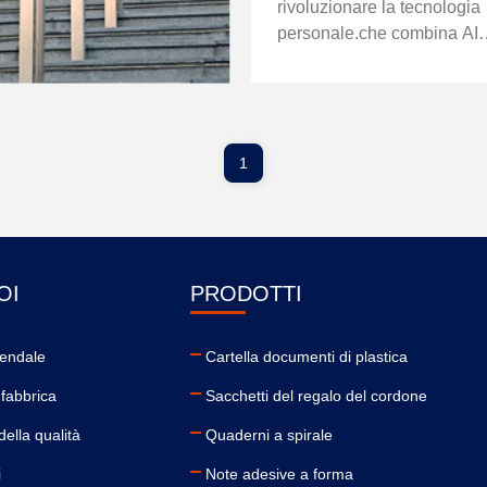
rivoluzionare la tecnologia
personale.che combina AI
avanzata con hardware
all'avanguardia, sarà dispo
sul mercato il mese prossi
1
OI
PRODOTTI
iendale
Cartella documenti di plastica
a fabbrica
Sacchetti del regalo del cordone
della qualità
Quaderni a spirale
i
Note adesive a forma