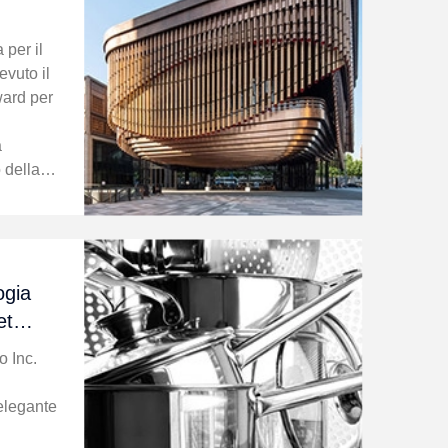
 per il
evuto il
ward per
a
 della
ogia
et
o Inc.
elegante