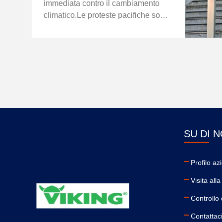
immediata contro il cambiamento
climatico.Le proteste pacifiche sono
state accolte con promesse da parte
dei leader mondiali di prendere in
considerazione politiche ...
SU DI N
Profilo az
Visita all
Controllo 
Contattac