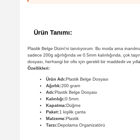
Ürün Tanımı:
Plastik Belge Dizini'ni tanıtıyorum. Bu moda ama inanılma
sadece 200g ağırlığında ve 0.5mm kalınlığında, çok taşına
dosyası, herhangi bir ofis için gerekli bir maddedir.ve y
Özellikleri:
Ürün Adı:
Plastik Belge Dosyası
Ağırlık:
200 gram
Adı:
Plastik Belge Dosyası
Kalınlığı:
0.5mm
Kapatma:
Düğme
Paket:
1 kişilik çanta
Malzeme:
Plastik
Tarzı:
Depolama Organizatörü