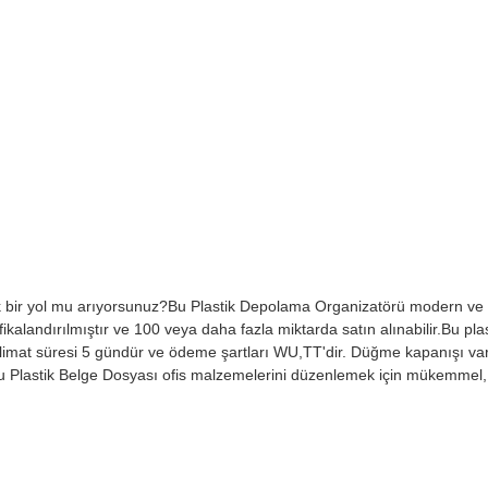
ık bir yol mu arıyorsunuz?Bu Plastik Depolama Organizatörü modern ve
kalandırılmıştır ve 100 veya daha fazla miktarda satın alınabilir.Bu pla
eslimat süresi 5 gündür ve ödeme şartları WU,TT'dir. Düğme kapanışı var
lir.Bu Plastik Belge Dosyası ofis malzemelerini düzenlemek için mükemmel