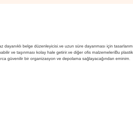
z dayanıklı belge düzenleyicisi.ve uzun süre dayanması için tasarlanmışt
bilir ve taşınması kolay hale getirir.ve diğer ofis malzemeleriBu plasti
ıllarca güvenilir bir organizasyon ve depolama sağlayacağından eminim.