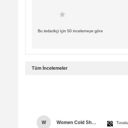
Bu tedarikçi için 50 incelemeye göre
Tüm İncelemeler
W
Women Cold Shoulder V Neck Rayon Blouse
Tuval