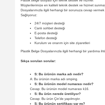
Plastik belge dosyası için teknik destek ve hizmet
Müşterilerimize en kaliteli teknik destek ve hizmet sunma
Dosyalarımızla ilgili herhangi bir sorunuza cevap vermek v
Sağlıyoruz:
24/7 müşteri desteği
Canlı sohbet desteği
E-posta desteği
Telefon desteği
Kurulum ve onarım için site ziyaretleri
Plastik Belge Dosyalarınızla ilgili herhangi bir yardıma ih
Sıkça sorulan sorular:
S: Bu ürünün marka adı nedir?
A: Bu ürünün marka adı smping.
S: Bu ürünün model numarası nedir?
Cevap: Bu ürünün model numarası k16.
S: Bu ürün nerede üretiliyor?
Cevap: Bu ürün Çin'de yapılmıştır.
S: Bu ürünün sertifikası var mı?