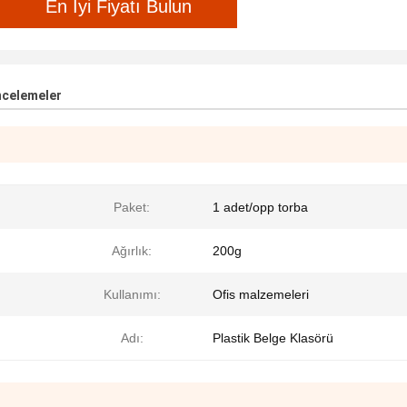
En İyi Fiyatı Bulun
ncelemeler
Paket:
1 adet/opp torba
Ağırlık:
200g
Kullanımı:
Ofis malzemeleri
Adı:
Plastik Belge Klasörü