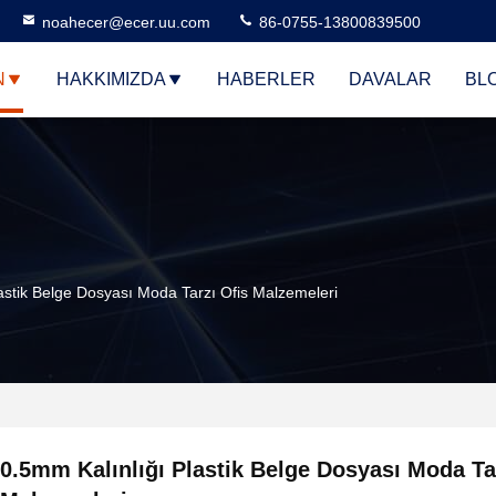
noahecer@ecer.uu.com
86-0755-13800839500
N
HAKKIMIZDA
HABERLER
DAVALAR
BL
astik Belge Dosyası Moda Tarzı Ofis Malzemeleri
0.5mm Kalınlığı Plastik Belge Dosyası Moda Ta