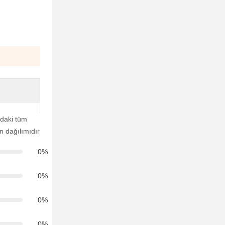
daki tüm
ın dağılımıdır
0%
0%
0%
0%