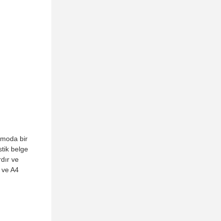
 moda bir
stik belge
dır ve
, ve A4