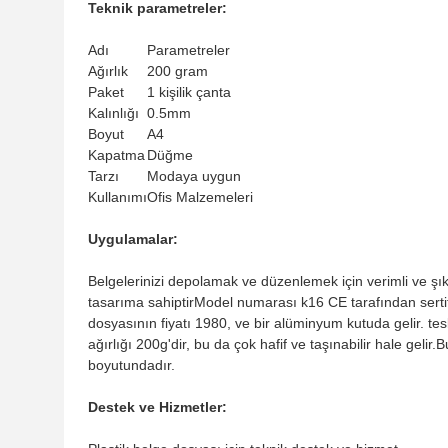
Teknik parametreler:
Adı
Parametreler
Ağırlık
200 gram
Paket
1 kişilik çanta
Kalınlığı
0.5mm
Boyut
A4
Kapatma
Düğme
Tarzı
Modaya uygun
Kullanımı
Ofis Malzemeleri
Uygulamalar:
Belgelerinizi depolamak ve düzenlemek için verimli ve ş
tasarıma sahiptirModel numarası k16 CE tarafından sertifi
dosyasının fiyatı 1980, ve bir alüminyum kutuda gelir. t
ağırlığı 200g'dir, bu da çok hafif ve taşınabilir hale ge
boyutundadır.
Destek ve Hizmetler: