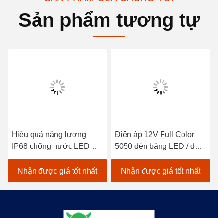
Sản phẩm tương tự
Hiệu quả năng lượng
Điện áp 12V Full Color
IP68 chống nước LED
5050 đèn băng LED / đèn
băng chống nước 12V
dải LED với IP65 chống
DC5V cho sử dụng trong
nước
Nhận được giá tốt nhất
Nhận được giá tốt nhất
nhà Chỉ IP65 xếp hạng