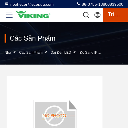
noahecer@ecer.uu.com
86-0755-13800839500
Trích Dẫn
Các Sản Phẩm
>
>
>
Nhà
Các Sản Phẩm
Dải Đèn LED
Độ Sáng IP68 LED Strip Không Thấm Nước SMD 5050 12V Không Thấm Nước RGB Cho Ánh Sáng Ngoài Trời