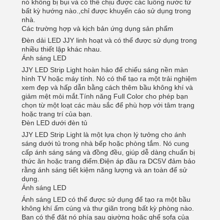
nó không bị bụi và có thể chịu được các luồng nước từ
bất kỳ hướng nào.,chỉ được khuyến cáo sử dụng trong
nhà.
Các trường hợp và kịch bản ứng dụng sản phẩm
Đèn dải LED JJY linh hoạt và có thể được sử dụng trong
nhiều thiết lập khác nhau.
Ánh sáng LED
JJY LED Strip Light hoàn hảo để chiếu sáng nền màn
hình TV hoặc máy tính. Nó có thể tạo ra một trải nghiệm
xem đẹp và hấp dẫn bằng cách thêm bầu không khí và
giảm mệt mỏi mắt.Tính năng Full Color cho phép bạn
chọn từ một loạt các màu sắc để phù hợp với tâm trạng
hoặc trang trí của bạn.
Đèn LED dưới đèn tủ
JJY LED Strip Light là một lựa chọn lý tưởng cho ánh
sáng dưới tủ trong nhà bếp hoặc phòng tắm. Nó cung
cấp ánh sáng sáng và đồng đều, giúp dễ dàng chuẩn bị
thức ăn hoặc trang điểm.Điện áp đầu ra DC5V đảm bảo
rằng ánh sáng tiết kiệm năng lượng và an toàn để sử
dụng.
Ánh sáng LED
Ánh sáng LED có thể được sử dụng để tạo ra một bầu
không khí ấm cúng và thư giãn trong bất kỳ phòng nào.
Bạn có thể đặt nó phía sau giường hoặc ghế sofa của