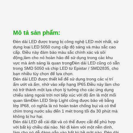
Mô tả sản phẩm:
Đèn dải LED được trang bị công nghệ LED mới nhất, sử
dụng loại LED 5050 cung cấp độ sáng và màu sắc cao
cấp. Điều này đảm bảo màu sắc chính xác và sôi
động,làm cho nó hoàn hảo để sử dụng trong các khu
vực mà ánh sáng là quan trọngĐèn dải LED cũng có sẵn
trong SMD 5050 và chip LED từ Epistar / SMD2835, cho
bạn nhiều tùy chọn để lựa chọn.
Đèn dải LED được thiết kế để sử dụng trong các vị trí
ẩm ướt và ẩm, nhờ vào xếp hạng IP65.Điều này làm cho
nó trở thành một lựa chọn lý tưởng cho các ứng dụng
chiếu sáng ngoài trời nơi tiếp xúc với độ ẩm là một mối
quan tâmĐèn LED Strip Light cũng được bảo vệ bằng
lớp IP68, có nghĩa là nó hoàn toàn chống bụi và có thể
chìm trong nước sâu đến 1 mét trong tối đa 30 phút mà
không bị hư hại.
Đèn dải LED dễ cài đặt và có thể được cắt để phù hợp
với bất kỳ chiều dài nào. Nó đi kèm với một nền dính,
làm cho nó dễ dàng gắn vào bất kỳ bề mặt nào. Đèn dải