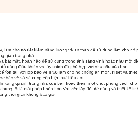
2V, làm cho nó tiết kiệm năng lượng và an toàn để sử dụng.làm cho nó
ng gian trong nhà.
và bắt mắt, hoàn hảo để sử dụng trong ánh sáng vịnh hoặc như một đ
y dễ dàng điều khiển và tùy chỉnh để phù hợp với nhu cầu của bạn.
 tồn tại, với lớp bảo vệ IP68 làm cho nó chống ăn mòn, rỉ sét và thiệt 
c bảo vệ và sẽ cung cấp hiệu suất lâu dài.
khí xung quanh trong nhà của bạn hoặc thêm một chút phong cách cho
húng tôi là giải pháp hoàn hảo.Với việc lắp đặt dễ dàng và thiết kế lin
ong thời gian không bao giờ.