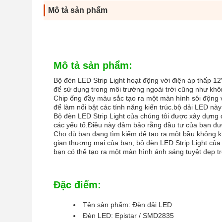
Mô tả sản phẩm
Mô tả sản phẩm:
Bộ đèn LED Strip Light hoạt động với điện áp thấp 1
để sử dụng trong môi trường ngoài trời cũng như khô
Chip ống đầy màu sắc tạo ra một màn hình sôi động 
để làm nổi bật các tính năng kiến trúc.bộ dải LED nà
Bộ đèn LED Strip Light của chúng tôi được xây dựng để
các yếu tố.Điều này đảm bảo rằng đầu tư của bạn đượ
Cho dù bạn đang tìm kiếm để tạo ra một bầu không 
gian thương mại của bạn, bộ đèn LED Strip Light của c
bạn có thể tạo ra một màn hình ánh sáng tuyệt đẹp tr
Đặc điểm:
Tên sản phẩm: Đèn dải LED
Đèn LED: Epistar / SMD2835