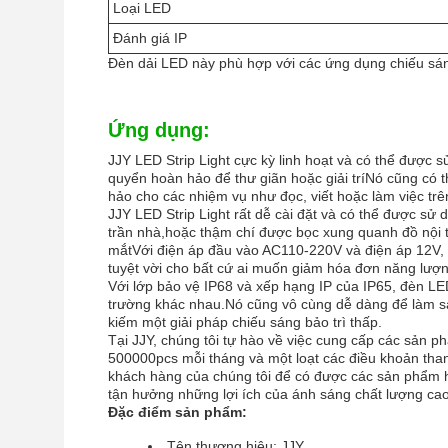
Loại LED
Đánh giá IP
Đèn dải LED này phù hợp với các ứng dụng chiếu sá
Ứng dụng:
JJY LED Strip Light cực kỳ linh hoạt và có thể được 
quyển hoàn hảo để thư giãn hoặc giải tríNó cũng có
hảo cho các nhiệm vụ như đọc, viết hoặc làm việc trê
JJY LED Strip Light rất dễ cài đặt và có thể được sử
trần nhà,hoặc thậm chí được bọc xung quanh đồ nội t
mắtVới điện áp đầu vào AC110-220V và điện áp 12V, 
tuyệt vời cho bất cứ ai muốn giảm hóa đơn năng lượn
Với lớp bảo vệ IP68 và xếp hạng IP của IP65, đèn LED
trường khác nhau.Nó cũng vô cùng dễ dàng để làm sạch
kiếm một giải pháp chiếu sáng bảo trì thấp.
Tại JJY, chúng tôi tự hào về việc cung cấp các sản p
500000pcs mỗi tháng và một loạt các điều khoản than
khách hàng của chúng tôi để có được các sản phẩm h
tận hưởng những lợi ích của ánh sáng chất lượng ca
Đặc điểm sản phẩm:
Tên thương hiệu: JJY