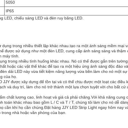
5050
IP65
ng LED, chiếu sáng LED và đèn ruy băng LED.
sử dụng trong nhiều thiết lập khác nhau.tạo ra một ánh sáng mềm mại v
 thể được sử dụng như một đèn LED, cung cấp ánh sáng sáng và thậm 
n máy tính.
 dụng trong nhiều tình huống khác nhau. Nó có thể được gắn trên tườn
hất hoặc các vật thể khác để tạo ra một hiệu ứng ánh sáng độc đáo và
đèn dải LED này vừa tiết kiệm năng lượng vừa bền.làm cho nó một sự
g của họ.
 JJY được xây dựng để tồn tại và có thể chịu được một loạt các điều 
 và duy trì, làm cho nó trở thành một lựa chọn tuyệt vời cho bất cứ a
hẩm chất lượng cao, linh hoạt và giá cả phải chăng.Với khả năng cung 
h toán khác nhau bao gồm L / C và T / T, chúng tôi làm cho nó dễ dàn
ọ cần khi họ cần chúng.Đặt hàng JJY LED Strip Light ngay hôm nay v
o trong nhà hoặc văn phòng của bạn.