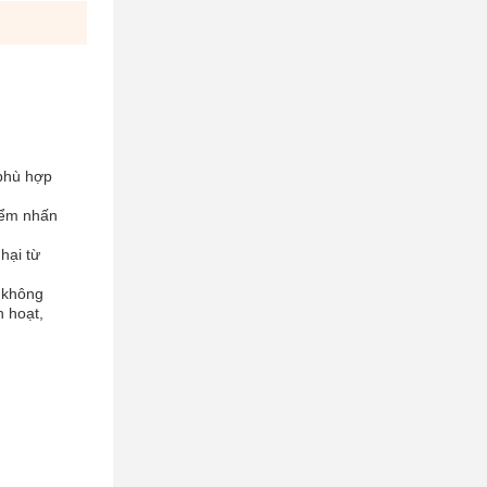
 phù hợp
iểm nhấn
hại từ
 không
h hoạt,