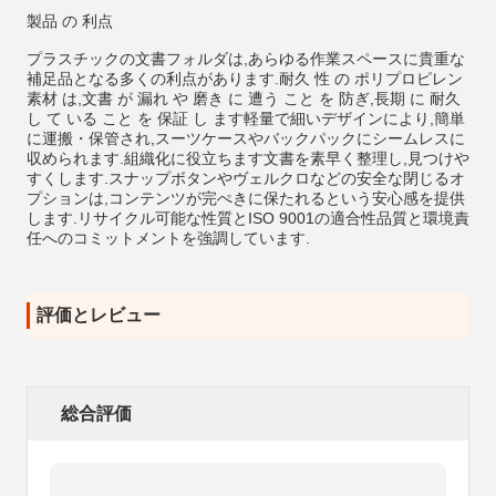
製品 の 利点
プラスチックの文書フォルダは,あらゆる作業スペースに貴重な
補足品となる多くの利点があります.耐久 性 の ポリプロピレン
素材 は,文書 が 漏れ や 磨き に 遭う こと を 防ぎ,長期 に 耐久
し て いる こと を 保証 し ます軽量で細いデザインにより,簡単
に運搬・保管され,スーツケースやバックパックにシームレスに
収められます.組織化に役立ちます文書を素早く整理し,見つけや
すくします.スナップボタンやヴェルクロなどの安全な閉じるオ
プションは,コンテンツが完ぺきに保たれるという安心感を提供
します.リサイクル可能な性質とISO 9001の適合性品質と環境責
任へのコミットメントを強調しています.
評価とレビュー
総合評価