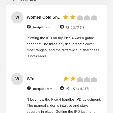
W
Women Cold Shoulder V Neck Rayon Blouse
trustpilot.com
役に立つ (1)
"Setting the IPD on my Pico 4 was a game-
changer! The three physical presets cover
most ranges, and the difference in sharpness
is noticeable.
W
W*e
trustpilot.com
役に立つ (8987)
"I love how the Pico 4 handles IPD adjustment.
The manual slider is intuitive and stays
securely in place. Getting the IPD just right