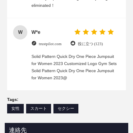
eliminated！
W
W*e
trustpilot.com
役に立つ (123)
Solid Pattern Quick Dry One Piece Jumpsuit
for Women 2023 Customized Logo Gym Sets
Solid Pattern Quick Dry One Piece Jumpsuit
for Women 2023@
Tags:
女性
スカート
セクシー
連絡先