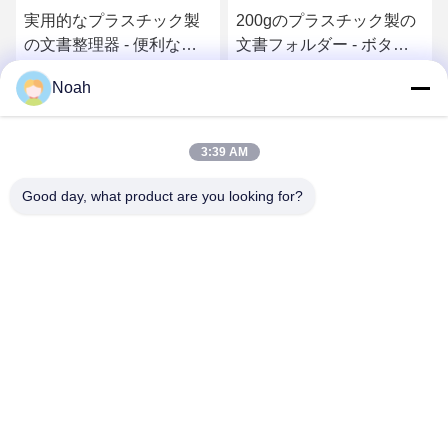
実用的なプラスチック製
200gのプラスチック製の
の文書整理器 - 便利なボ
文書フォルダー - ボタン
タンの閉じる 整理を保つ
を閉める
Noah
最良 の 価格 を 入手 する
最良 の 価格 を 入手 する
3:39 AM
Good day, what product are you looking for?
CHANGSHA YIXUAN TECHNOLOGY 99714
TEMPLATE COMPANY
noahecer@ecer.uu.com
86-0755-13800839500
シュンティアン国際金融センター 湖南省長沙市 ユハワ地区