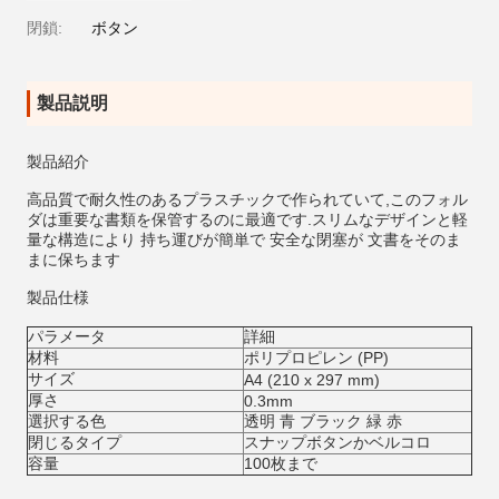
閉鎖:
ボタン
製品説明
製品紹介
高品質で耐久性のあるプラスチックで作られていて,このフォル
ダは重要な書類を保管するのに最適です.スリムなデザインと軽
量な構造により 持ち運びが簡単で 安全な閉塞が 文書をそのま
まに保ちます
製品仕様
パラメータ
詳細
材料
ポリプロピレン (PP)
サイズ
A4 (210 x 297 mm)
厚さ
0.3mm
選択する色
透明 青 ブラック 緑 赤
閉じるタイプ
スナップボタンかベルコロ
容量
100枚まで