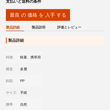
支払いと送料の条件
最良 の 価格 を 入手 する
製品詳細
製品説明
評価とレビュー
製品詳細
特徴:
軽量、携帯用
構造:
多層
鉄筋:
PP
サイズ:
手紙
腰帯:
自然