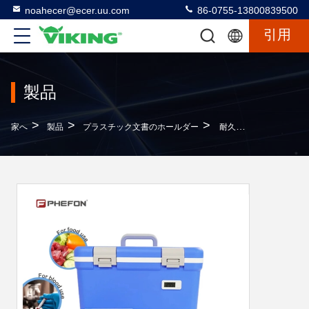
noahecer@ecer.uu.com
86-0755-13800839500
引用
製品
>
>
>
家へ
製品
プラスチック文書のホールダー
耐久性のあるPPプラスチックファイル ポケット付き A4ファイルフォルダ 学生のための