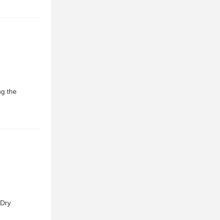
ng the
 Dry