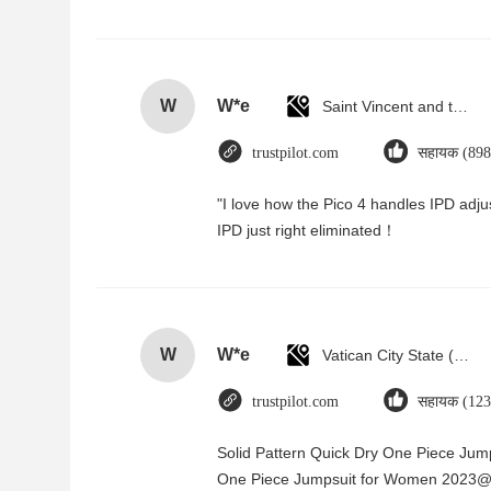
W
W*e
Saint Vincent and the Grenadines
trustpilot.com
सहायक (898
"I love how the Pico 4 handles IPD adjus
IPD just right eliminated！
W
W*e
Vatican City State (Holy See)
trustpilot.com
सहायक (123
Solid Pattern Quick Dry One Piece Ju
One Piece Jumpsuit for Women 2023