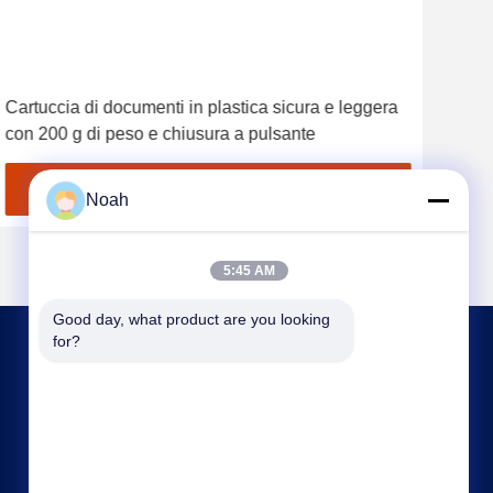
Cartuccia di documenti in plastica sicura e leggera
Sexy
con 200 g di peso e chiusura a pulsante
Con
Ottieni il miglior prezzo
Noah
5:45 AM
Good day, what product are you looking 
for?
CONTATTACI
noahecer@ecer.uu.com
86-0755-13800839500