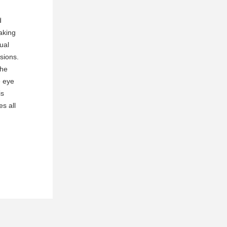
d
aking
nual
sions.
the
e eye
is
s all