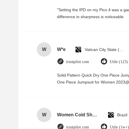
"Setting the IPD on my Pico 4 was a g
difference in sharpness is noticeable.
W
W*e
Vatican City State (Holy See)
trustpilot.com
Utile (123)
Solid Pattern Quick Dry One Piece Ju
One Piece Jumpsuit for Women 2023
W
Women Cold Shoulder V Neck Rayon Blouse
Brazil
trustpilot.com
Utile (1w+)