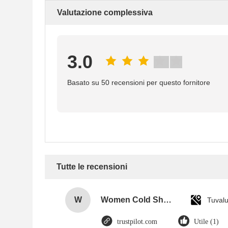
Valutazione complessiva
3.0
Basato su 50 recensioni per questo fornitore
Tutte le recensioni
W
Women Cold Shoulder V Neck Rayon Blouse
Tuval
trustpilot.com
Utile (1)