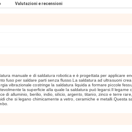
o
Valutazioni e recensioni
ldatura manuale e di saldatura robotica e è progettata per applicare en
to fuso per saldare parti senza flusso.La saldatura ad ultrasuoni crea
gia vibrazionale costringe la saldatura liquida a formare piccole fessu
otevolmente la superficie alla quale la saldatura può legarsi.Il legame 
e di alluminio, berilio, indio, silicio, argento, titanio, zinco e terre ra
ssidi che si legano chimicamente a vetro, ceramiche e metalli.Questa s
ombo.