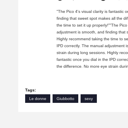
"The Pico 4's visual clarity is fantasti
finding that sweet spot makes all the d
the time to set it up properly!""The Pico
adjustment is smooth, and finding that 
Highly recommend taking the time to set i
IPD correctly. The manual adjustment i
strain during long sessions. Highly recom
fantastic once you dial in the IPD corr
the difference. No more eye strain durin
Tags:
Le donne
Giubbotto
sexy