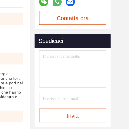
Contatta ora
Spedicaci
ergia
 anche forti
re e pori nei
chimico
re, che hanno
aldatura è
Invia