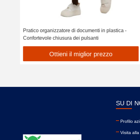
sche
Pratico organizzatore di documenti in plastica -
Confortevole chiusura dei pulsanti
Ottieni il miglior prezzo
SU DI N
Profilo az
Visita all