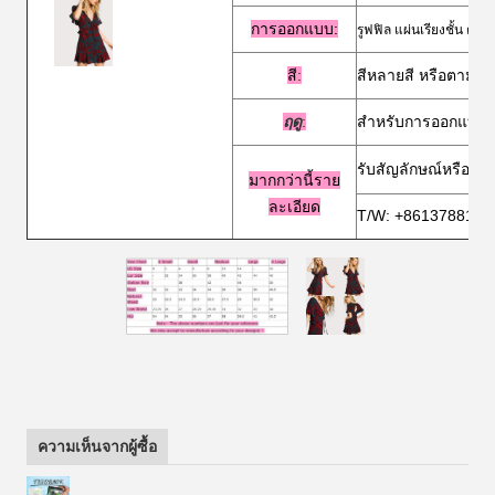
การออกแบบ:
รูฟฟิล แผ่นเรียงชั้น ตัดอ
สี
:
สีหลายสี หรือตามต้
ฤดู
:
สําหรับการออกแบบฤ
รับสัญลักษณ์หรือสัญ
มากกว่านี้
ราย
ละเอียด
T/W: +8613788156
ความเห็นจากผู้ซื้อ