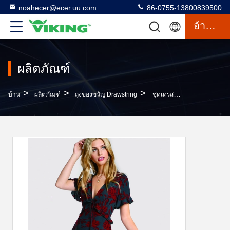
noahecer@ecer.uu.com
86-0755-13800839500
อ้างอิง
ผลิตภัณฑ์
>
>
>
บ้าน
ผลิตภัณฑ์
ถุงของขวัญ Drawstring
ชุดเดรสผู้หญิงดีไซน์คอวีเซ็กซี่