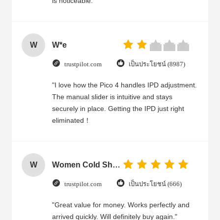
is noticeable.
W
W*e
trustpilot.com
เป็นประโยชน์ (8987)
"I love how the Pico 4 handles IPD adjustment.
The manual slider is intuitive and stays
securely in place. Getting the IPD just right
eliminated！
W
Women Cold Shoulder V Neck Rayon Blouse
trustpilot.com
เป็นประโยชน์ (666)
"Great value for money. Works perfectly and
arrived quickly. Will definitely buy again."