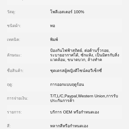
วัสดุ:
โพลีเอสเตอร์ 100%
ชนิดผ้า:
ทอ
เทคนิค:
พิมพ์
ป้องกันไฟฟ้าสถิตย์, ต่อต้านริ้วรอย,
ลักษณะ:
ระบายอากาศได้, ซักแห้ง, เป็นมิตรกับสิ่ง
แวดล้อม, ขนาดบวก, ล้างทำค
ชื่อสินค้า:
ชุดเดรสผู้หญิงดีไซน์คอวีเซ็กซี่
ฤดู:
การออกแบบฤดูร้อน
T/T,L/C,Paypal,Western Union,การรับ
การจ่ายเงิน:
ประกันการค้า
รายการ:
บริการ OEM หรือกำหนดเอง
สี:
หลากสีหรือกำหนดเอง