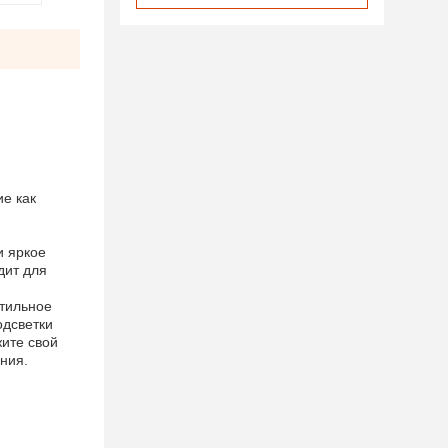
ие как
и яркое
дит для
стильное
одсветки
жите свой
ния.