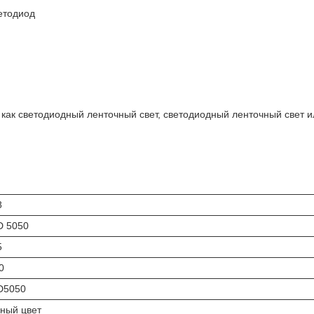
етодиод
 как светодиодный ленточный свет, светодиодный ленточный свет и
8
 5050
5
0
D5050
ный цвет