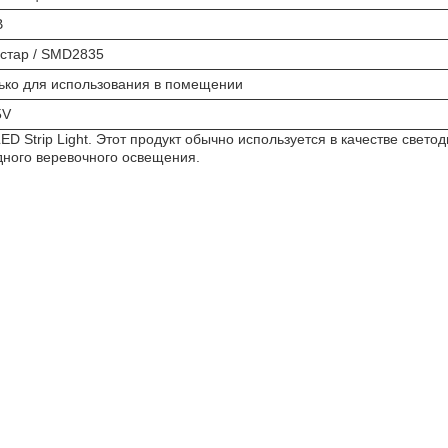
В
стар / SMD2835
ько для использования в помещении
5V
D Strip Light. Этот продукт обычно используется в качестве свето
дного веревочного освещения.