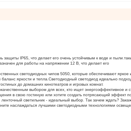
защиты IP65, что делает его очень устойчивым к воде и пыли.так
значен для работы на напряжении 12 В, что делает его
ественных светодиодных чипов 5050, которые обеспечивают яркое 
 баланс яркости и тепла.Светодиодный светодиод идеально подхо
гостиных до домашних кинотеатров и игровых комнат.
окачественным выбором для всех, кто ищет энергоэффективное и 
щения в свою гостиную или хотите создать потрясающий эффект п
ленточный светильник - идеальный выбор. Так зачем ждать? Зака
ачните наслаждаться лучшими светодиодными технологиями освеще