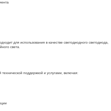
иента
дходит для использования в качестве светодиодного светодиода,
йного света.
ой технической поддержкой и услугами, включая:
кции