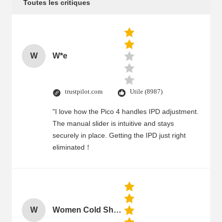
Toutes les critiques
W
W*e
trustpilot.com
Utile (8987)
"I love how the Pico 4 handles IPD adjustment.
The manual slider is intuitive and stays
securely in place. Getting the IPD just right
eliminated！
W
Women Cold Shoulder V Neck Rayon Blouse