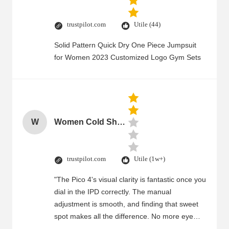
trustpilot.com
Utile (44)
Solid Pattern Quick Dry One Piece Jumpsuit
for Women 2023 Customized Logo Gym Sets
W
Women Cold Shoulder V Neck Rayon Blouse
trustpilot.com
Utile (1w+)
"The Pico 4's visual clarity is fantastic once you
dial in the IPD correctly. The manual
adjustment is smooth, and finding that sweet
spot makes all the difference. No more eye
strain during long sessions. Highly recommend