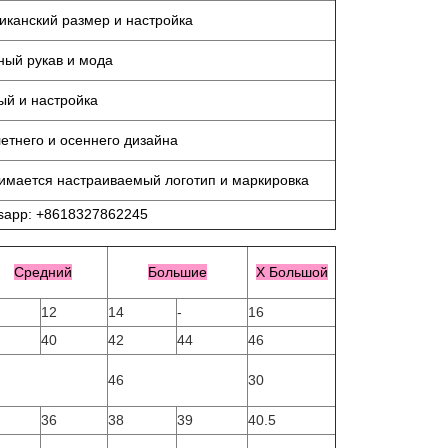
иканский размер и настройка
ный рукав и мода
ый и настройка
етнего и осеннего дизайна
имается настраиваемый логотип и маркировка
sapp: +8618327862245
Средний
Большие
X Большой
12
14
-
16
40
42
44
46
46
30
36
38
39
40.5