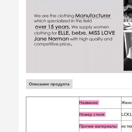
Описание продукта
Название
:
Женс
Номер стиля:
LCK1
Прочие материалы:
из тк