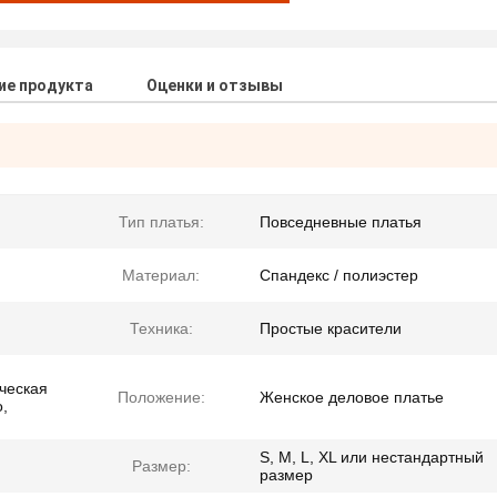
ие продукта
Оценки и отзывы
Тип платья:
Повседневные платья
Материал:
Спандекс / полиэстер
Техника:
Простые красители
ческая
Положение:
Женское деловое платье
о,
S, M, L, XL или нестандартный
Размер:
размер