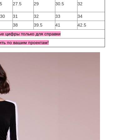
5
27.5
29
30.5
32
-30
31
32
33
34
38
39.5
41
42.5
е цифры только для справки
ить по вашим проектам!