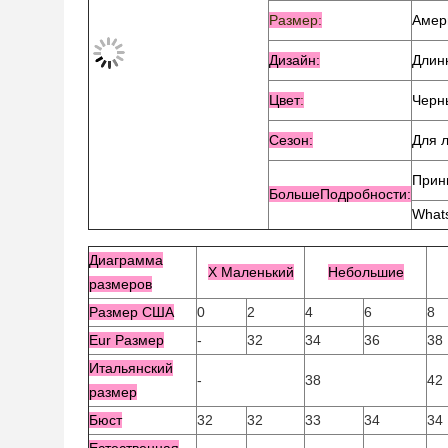
Размер:
Амер
Дизайн:
Длин
Цвет
:
Черн
Сезон:
Для л
Прин
Больше
Подробности:
What
Диаграмма
X Маленький
Небольшие
размеров
Размер США
0
2
4
6
8
Eur Размер
-
32
34
36
38
Итальянский
-
38
42
размер
Бюст
32
32
33
34
34