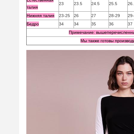
Естественная
23
23.5
24.5
25.5
26.
талия
Нижняя талия
23-25
26
27
28-29
29
Бедро
34
34
35
36
37
Примечание: вышеперечисленны
Мы также готовы производ